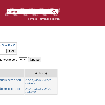
contact
|
advanced search
U
V
W
X
Y
Z
thors/Record:
Author(s)
 enriquecem o seu
Índias, Maria Amélia
Cutileiro
ção em colectores
Índias, Maria Amélia
Cutileiro