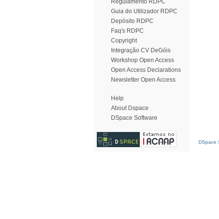
Regulamento RDPC
Guia do Utilizador RDPC
Depósito RDPC
Faq's RDPC
Copyright
Integração CV DeGóis
Workshop Open Access
Open Access Declarations
Newsletter Open Access
Help
About Dspace
DSpace Software
DSpace S