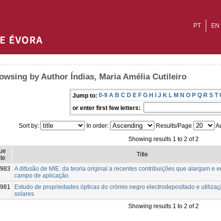
PT
EN
owsing by Author Índias, Maria Amélia Cutileiro
0-9
A
B
C
D
E
F
G
H
I
J
K
L
M
N
O
P
Q
R
S
T
Jump to:
or enter first few letters:
Sort by:
In order:
Results/Page
Au
Showing results 1 to 2 of 2
sue
Title
te
983
A difusão de MIE: da teoria original a recentes contribuições que alargam e
campo de aplicação
981
Estudo de propriedades ópticas do crómio negro electrodepositado e utiliza
solares
Showing results 1 to 2 of 2