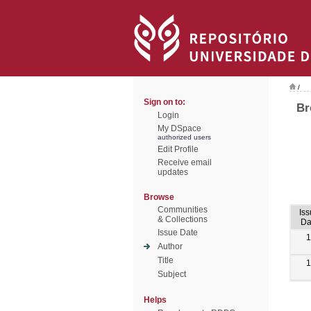
/
Sign on to:
Br
Login
My DSpace
authorized users
Edit Profile
Receive email
updates
Browse
Communities
Is
& Collections
Da
Issue Date
1
Author
Title
1
Subject
Helps