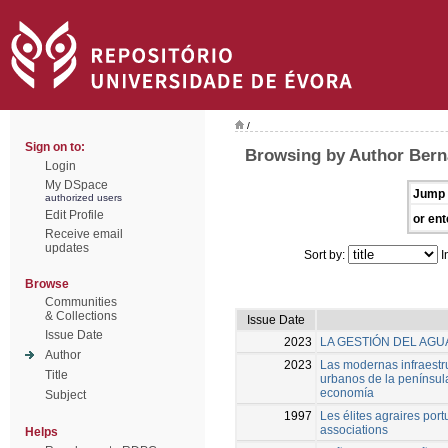
/
Sign on to:
Browsing by Author Bern
Login
My DSpace
Jump 
authorized users
Edit Profile
or ent
Receive email
updates
Sort by:
I
Browse
Communities
& Collections
Issue Date
Issue Date
2023
LA GESTIÓN DEL AGUA
Author
2023
Las modernas infraestr
Title
urbanos de la península
economía
Subject
1997
Les élites agraires por
associations
Helps