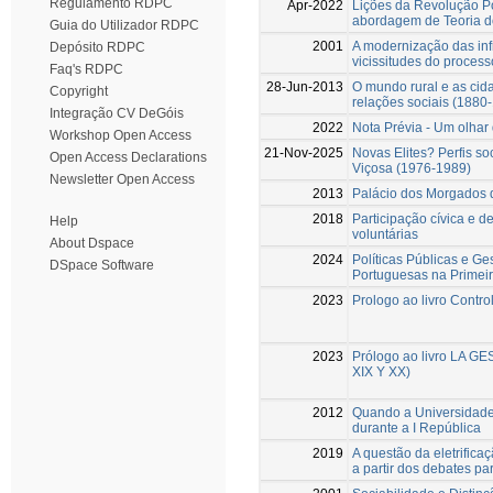
Regulamento RDPC
Apr-2022
Lições da Revolução P
abordagem de Teoria d
Guia do Utilizador RDPC
2001
A modernização das inf
Depósito RDPC
vicissitudes do proces
Faq's RDPC
28-Jun-2013
O mundo rural e as cid
Copyright
relações sociais (1880
Integração CV DeGóis
2022
Nota Prévia - Um olhar 
Workshop Open Access
21-Nov-2025
Novas Elites? Perfis so
Open Access Declarations
Viçosa (1976-1989)
Newsletter Open Access
2013
Palácio dos Morgados 
2018
Participação cívica e d
Help
voluntárias
About Dspace
2024
Políticas Públicas e G
DSpace Software
Portuguesas na Primei
2023
Prologo ao livro Contro
2023
Prólogo ao livro LA 
XIX Y XX)
2012
Quando a Universidade 
durante a I República
2019
A questão da eletrifica
a partir dos debates p