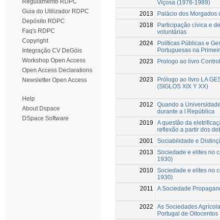
Regulamento RDPC
Viçosa (1976-1989)
Guia do Utilizador RDPC
2013
Palácio dos Morgados 
Depósito RDPC
2018
Participação cívica e d
Faq's RDPC
voluntárias
Copyright
2024
Políticas Públicas e G
Portuguesas na Primei
Integração CV DeGóis
Workshop Open Access
2023
Prologo ao livro Contro
Open Access Declarations
2023
Prólogo ao livro LA 
Newsletter Open Access
(SIGLOS XIX Y XX)
Help
2012
Quando a Universidade 
About Dspace
durante a I República
DSpace Software
2019
A questão da eletrifica
reflexão a partir dos 
2001
Sociabilidade e Distin
2013
Sociedade e elites no
1930)
2010
Sociedade e elites no
1930)
2011
A Sociedade Propagand
2022
As Sociedades Agrícolas
Portugal de Oitocentos