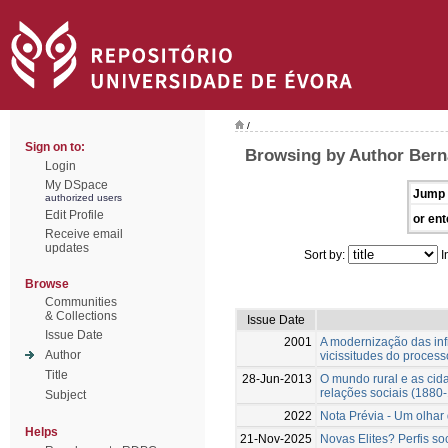
/
Sign on to:
Browsing by Author Bern
Login
My DSpace
Jump 
authorized users
Edit Profile
or ent
Receive email
updates
Sort by:
I
Browse
Communities
& Collections
Issue Date
Issue Date
2001
A modernização das inf
Author
vicissitudes do proces
Title
28-Jun-2013
O mundo rural e as cid
relações sociais (1880
Subject
2022
Nota Prévia - Um olhar 
Helps
21-Nov-2025
Novas Elites? Perfis so