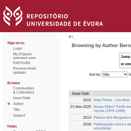
/
Sign on to:
Browsing by Author Bern
Login
My DSpace
Jump 
authorized users
Edit Profile
or ent
Receive email
updates
Sort by:
I
Browse
Communities
& Collections
Issue Date
Issue Date
2022
Nota Prévia - Um olhar 
Author
21-Nov-2025
Novas Elites? Perfis so
Title
Viçosa (1976-1989)
Subject
2013
Palácio dos Morgados 
2018
Participação cívica e d
Helps
voluntárias