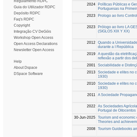
Regulamento RDPC
2024
Políticas Públicas e G
Guia do Utilizador RDPC
Portuguesas na Primei
Depósito RDPC
2023
Prologo ao livro Contro
Faq's RDPC
Copyright
2023
Prólogo ao livro LA 
(SIGLOS XIX Y XX)
Integração CV DeGóis
Workshop Open Access
2012
Quando a Universidade 
Open Access Declarations
durante a I República
Newsletter Open Access
2019
A questão da eletrifica
reflexão a partir dos 
Help
2001
Sociabilidade e Distin
About Dspace
2013
Sociedade e elites no
DSpace Software
1930)
2010
Sociedade e elites no
1930)
2011
A Sociedade Propagand
2022
As Sociedades Agrícolas
Portugal de Oitocentos
30-Jun-2025
Tourism and economic d
Theories and achievem
2008
Tourism Guidebooks an