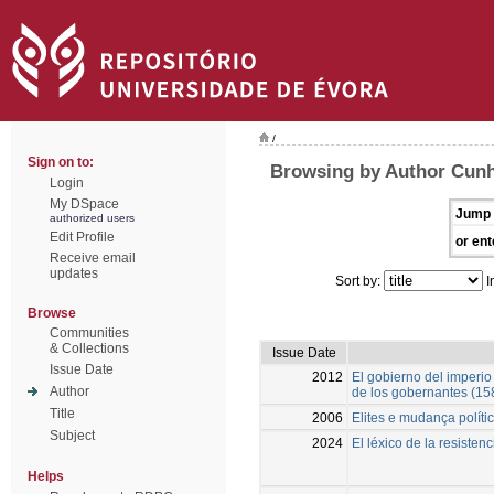
/
Sign on to:
Browsing by Author Cunh
Login
My DSpace
Jump 
authorized users
Edit Profile
or ent
Receive email
updates
Sort by:
I
Browse
Communities
& Collections
Issue Date
Issue Date
2012
El gobierno del imperio
Author
de los gobernantes (1
Title
2006
Elites e mudança polít
Subject
2024
El léxico de la resistenc
Helps