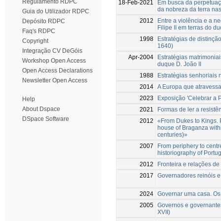
Regulamento RDPC
18-Feb-2021
Em busca da perpetuaç
da nobreza da terra nas 
Guia do Utilizador RDPC
2012
Entre a violência e a n
Depósito RDPC
Filipe II em terras do 
Faq's RDPC
1998
Estratégias de distinçã
Copyright
1640)
Integração CV DeGóis
Apr-2004
Estratégias matrimonia
Workshop Open Access
duque D. João II
Open Access Declarations
1988
Estratégias senhoriais 
Newsletter Open Access
2014
A Europa que atravessa
2023
Exposição 'Celebrar a 
Help
About Dspace
2021
Formas de ler a resistê
DSpace Software
2012
«From Dukes to Kings. P
house of Braganza withi
centuries)»
2007
From periphery to centre
historiography of Portu
2012
Fronteira e relações d
2017
Governadores reinóis e
2024
Governar uma casa. Os 
2005
Governos e governantes
XVII)