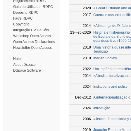
Regulamento RDPC
Guia do Utilizador RDPC
2020
A Great Historian and 
Depósito RDPC
2017
Guerra e assuntos milit
Faq's RDPC
Copyright
2014
«A herança de D. Jaim
Integração CV DeGóis
23-Feb-2026
História e historiograf
Workshop Open Access
de Évora e da Bibliote
guia descritivo (1960-1
Open Access Declarations
2018
Uma história quase inte
Newsletter Open Access
Teodósio
2019
Iberian Society
Help
About Dspace
2022
Um império de resistên
DSpace Software
2014
«A institucionalização te
2024
Institutions and policy
Dec-2012
A internacionalização d
2024
Introdução
2006
«Jerarquía nobiliaria y
2019
Joaquim Romero Magalh