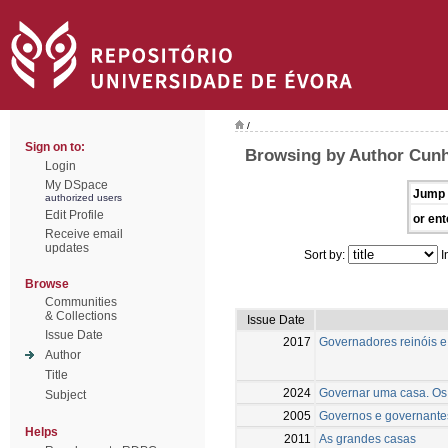
/
Sign on to:
Browsing by Author Cunh
Login
My DSpace
Jump 
authorized users
Edit Profile
or ent
Receive email
updates
Sort by:
I
Browse
Communities
& Collections
Issue Date
Issue Date
2017
Governadores reinóis e
Author
Title
2024
Governar uma casa. Os 
Subject
2005
Governos e governantes 
Helps
2011
As grandes casas