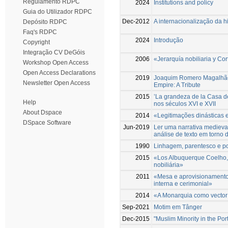
Regulamento RDPC
2024
Institutions and policy
Guia do Utilizador RDPC
Dec-2012
A internacionalização da h
Depósito RDPC
Faq's RDPC
2024
Introdução
Copyright
Integração CV DeGóis
2006
«Jerarquía nobiliaria y Co
Workshop Open Access
Open Access Declarations
2019
Joaquim Romero Magalhães 
Newsletter Open Access
Empire: A Tribute
2015
’La grandeza de la Casa d
Help
nos séculos XVI e XVII
About Dspace
2014
«Legitimações dinásticas 
DSpace Software
Jun-2019
Ler uma narrativa medieval
análise de texto em torno
1990
Linhagem, parentesco e p
2015
«Los Albuquerque Coelho, s
nobiliária»
2011
«Mesa e aprovisionamento
interna e cerimonial»
2014
«A Monarquia como vector 
Sep-2021
Motim em Tânger
Dec-2015
"Muslim Minority in the Po