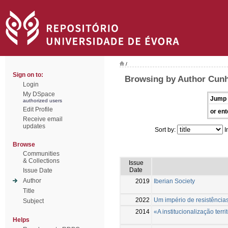
/
Sign on to:
Browsing by Author Cunh
Login
My DSpace
Jump 
authorized users
Edit Profile
or ent
Receive email
updates
Sort by:
I
Browse
Communities
& Collections
Issue
Date
Issue Date
Author
2019
Iberian Society
Title
2022
Um império de resistência
Subject
2014
«A institucionalização terri
Helps