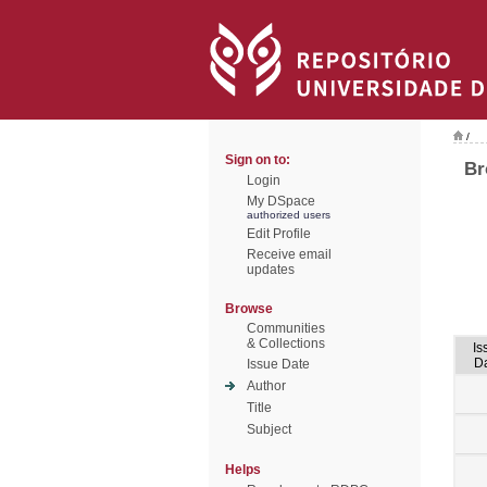
/
Sign on to:
Br
Login
My DSpace
authorized users
Edit Profile
Receive email
updates
Browse
Communities
& Collections
Is
D
Issue Date
Author
Title
Subject
Helps