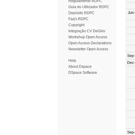
Regulamento RDPC
Guia do Utilizador RDPC
Jun
Depósito RDPC
Faq's RDPC
Copyright
Integração CV DeGóis
Workshop Open Access
Open Access Declarations
Newsletter Open Access
Sep
Help
Dec
About Dspace
DSpace Software
Sep