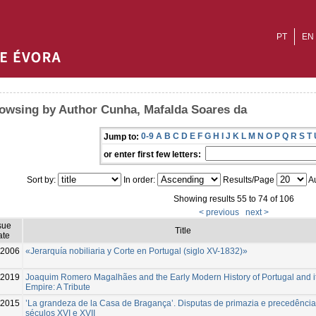
PT
EN
owsing by Author Cunha, Mafalda Soares da
0-9
A
B
C
D
E
F
G
H
I
J
K
L
M
N
O
P
Q
R
S
T
Jump to:
or enter first few letters:
Sort by:
In order:
Results/Page
Au
Showing results 55 to 74 of 106
< previous
next >
sue
Title
ate
2006
«Jerarquía nobiliaria y Corte en Portugal (siglo XV-1832)»
2019
Joaquim Romero Magalhães and the Early Modern History of Portugal and i
Empire: A Tribute
2015
’La grandeza de la Casa de Bragança’. Disputas de primazia e precedênci
séculos XVI e XVII