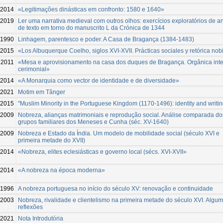
2014
«Legitimações dinásticas em confronto: 1580 e 1640»
-2019
Ler uma narrativa medieval com outros olhos: exercícios exploratórios de a
de texto em torno do manuscrito L da Crónica de 1344
1990
Linhagem, parentesco e poder. A Casa de Bragança (1384-1483)
2015
«Los Albuquerque Coelho, siglos XVI-XVII. Prácticas sociales y retórica nobi
2011
«Mesa e aprovisionamento na casa dos duques de Bragança. Orgânica inte
cerimonial»
2014
«A Monarquia como vector de identidade e de diversidade»
-2021
Motim em Tânger
-2015
"Muslim Minority in the Portuguese Kingdom (1170-1496): identity and writin
2009
Nobreza, alianças matrimoniais e reprodução social. Análise comparada do
grupos familiares dos Meneses e Cunha (séc. XV-1640)
2009
Nobreza e Estado da Índia. Um modelo de mobilidade social (século XVI e
primeira metade do XVII)
2014
«Nobreza, elites eclesiásticas e governo local (sécs. XVI-XVII»
2014
«A nobreza na época moderna»
1996
A nobreza portuguesa no início do século XV: renovação e continuidade
2003
Nobreza, rivalidade e clientelismo na primeira metade do século XVI. Algu
reflexões
-2021
Nota Introdutória