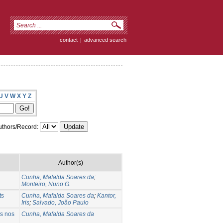
contact
|
advanced search
U
V
W
X
Y
Z
thors/Record:
Author(s)
Cunha, Mafalda Soares da
;
Monteiro, Nuno G.
ts
Cunha, Mafalda Soares da
;
Kantor,
Iris
;
Salvado, João Paulo
as nos
Cunha, Mafalda Soares da