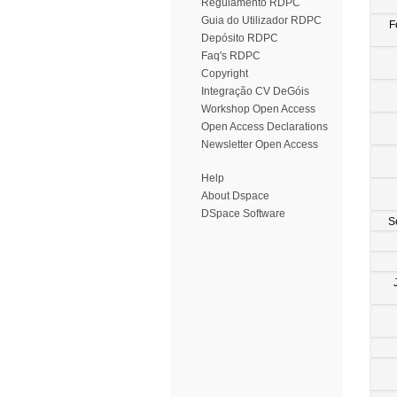
Regulamento RDPC
Guia do Utilizador RDPC
F
Depósito RDPC
Faq's RDPC
Copyright
Integração CV DeGóis
Workshop Open Access
Open Access Declarations
Newsletter Open Access
Help
About Dspace
DSpace Software
S