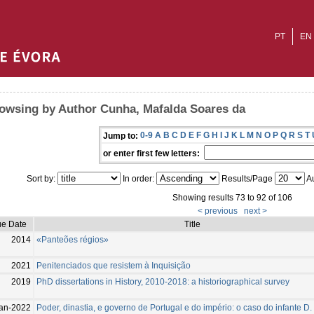
PT
EN
owsing by Author Cunha, Mafalda Soares da
0-9
A
B
C
D
E
F
G
H
I
J
K
L
M
N
O
P
Q
R
S
T
Jump to:
or enter first few letters:
Sort by:
In order:
Results/Page
Au
Showing results 73 to 92 of 106
< previous
next >
ue Date
Title
2014
«Panteões régios»
2021
Penitenciados que resistem à Inquisição
2019
PhD dissertations in History, 2010-2018: a historiographical survey
an-2022
Poder, dinastia, e governo de Portugal e do império: o caso do infante D.