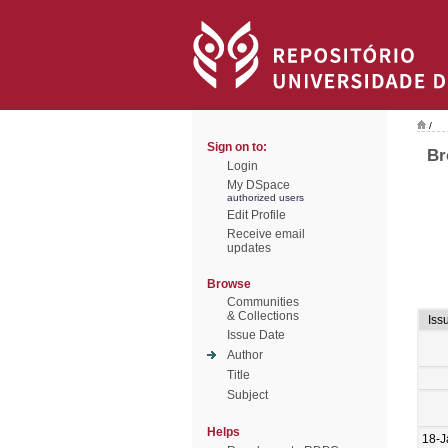
/
Sign on to:
Br
Login
My DSpace
authorized users
Edit Profile
Receive email
updates
Browse
Communities
& Collections
Iss
Issue Date
Author
Title
Subject
Helps
18-J