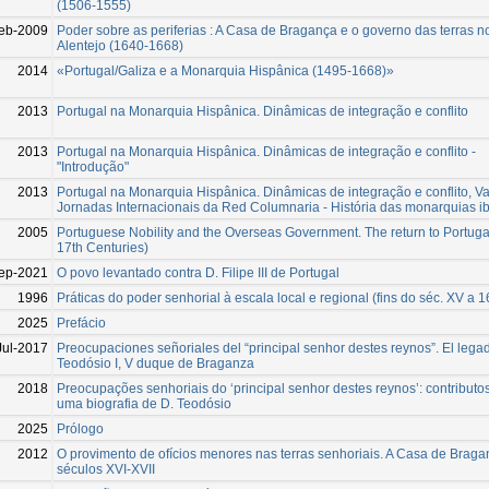
(1506-1555)
eb-2009
Poder sobre as periferias : A Casa de Bragança e o governo das terras n
Alentejo (1640-1668)
2014
«Portugal/Galiza e a Monarquia Hispânica (1495-1668)»
2013
Portugal na Monarquia Hispânica. Dinâmicas de integração e conflito
2013
Portugal na Monarquia Hispânica. Dinâmicas de integração e conflito -
"Introdução"
2013
Portugal na Monarquia Hispânica. Dinâmicas de integração e conflito, V
Jornadas Internacionais da Red Columnaria - História das monarquias i
2005
Portuguese Nobility and the Overseas Government. The return to Portugal
17th Centuries)
ep-2021
O povo levantado contra D. Filipe III de Portugal
1996
Práticas do poder senhorial à escala local e regional (fins do séc. XV a 
2025
Prefácio
Jul-2017
Preocupaciones señoriales del “principal senhor destes reynos”. El lega
Teodósio I, V duque de Braganza
2018
Preocupações senhoriais do ‘principal senhor destes reynos’: contributo
uma biografia de D. Teodósio
2025
Prólogo
2012
O provimento de ofícios menores nas terras senhoriais. A Casa de Brag
séculos XVI-XVII