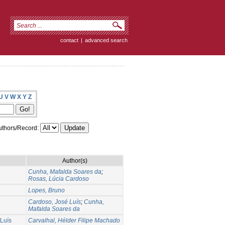
contact
|
advanced search
U
V
W
X
Y
Z
thors/Record:
Author(s)
Cunha, Mafalda Soares da
;
Rosas, Lúcia Cardoso
Lopes, Bruno
Cardoso, José Luís
;
Cunha,
Mafalda Soares da
 Luís
Carvalhal, Hélder Filipe Machado