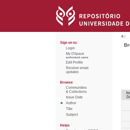
/
Sign on to:
Br
Login
My DSpace
authorized users
Edit Profile
Receive email
updates
Browse
Communities
& Collections
Is
D
Issue Date
Author
Title
Subject
Helps