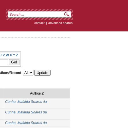
contact
|
advanced search
U
V
W
X
Y
Z
thors/Record:
Author(s)
Cunha, Mafalda Soares da
Cunha, Mafalda Soares da
Cunha, Mafalda Soares da