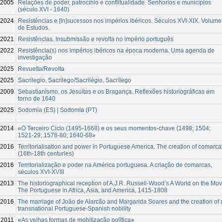
2005
Relações de poder, patrocínio e conflitualidade. Senhorios e municípios
(século XVI - 1640)
2024
Resistências e [In]sucessos nos impérios ibéricos. Séculos XVI-XIX. Volume
de Estudos.
-2021
Resistências. Insubmissão e revolta no império português
2022
Resistência(s) nos impérios ibéricos na época moderna. Uma agenda de
investigação
2025
Revuelta/Revolta
2025
Sacrilegio, Sacrilego/Sacrilégio, Sacrílego
2009
Sebastianismo, os Jesuítas e os Bragança. Reflexões historiográficas em
torno de 1640
2025
Sodomía (ES) | Sodomia (PT)
2014
«O Terceiro Ciclo (1495-1668) e os seus momentos-chave (1498; 1504;
1521-29; 1578-80; 1640-68»
2016
Territorialisation and power in Portuguese America. The creation of comarca
(16th-18th centuries)
2016
Territorialização e poder na América portuguesa. A criação de comarcas,
séculos XVI-XVIII
2013
The historiographical reception of A.J.R. Russell-Wood’s A World on the Mov
The Portuguese in Africa, Asia, and America, 1415-1808
2016
The marriage of João de Alarcão and Margarida Soares and the creation of 
transnational Portuguese-Spanish nobility
2011
«As velhas formas de mobilização política»