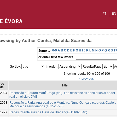
PT
EN
owsing by Author Cunha, Mafalda Soares da
0-9
A
B
C
D
E
F
G
H
I
J
K
L
M
N
O
P
Q
R
S
T
Jump to:
or enter first few letters:
Sort by:
In order:
Results/Page
Au
Showing results 90 to 106 of 106
< previous
sue
Title
ate
2024
Recensão a Eduard Martí-Fraga (ed.), Las resistencias nobiliarias al poder
real en el siglo XVII
2023
Recensão a Faria, Ana Leal de e Monteiro, Nuno Gonçalo (coords), Castelo
Melhor e os seus tempos (1635-1720).
1997
Redes Clientelares da Casa de Bragança (1560-1640)