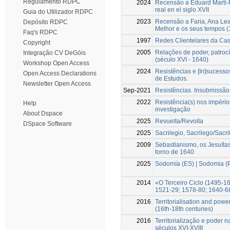
Regulamento RDPC
2024
Recensão a Eduard Martí-Fr
real en el siglo XVII
Guia do Utilizador RDPC
2023
Recensão a Faria, Ana Lea
Depósito RDPC
Melhor e os seus tempos (
Faq's RDPC
1997
Redes Clientelares da Ca
Copyright
2005
Relações de poder, patrocí
Integração CV DeGóis
(século XVI - 1640)
Workshop Open Access
2024
Resistências e [In]sucesso
Open Access Declarations
de Estudos.
Newsletter Open Access
Sep-2021
Resistências. Insubmissão 
2022
Resistência(s) nos impéri
Help
investigação
About Dspace
2025
Revuelta/Revolta
DSpace Software
2025
Sacrilegio, Sacrilego/Sacri
2009
Sebastianismo, os Jesuítas
torno de 1640
2025
Sodomía (ES) | Sodomia (
2014
«O Terceiro Ciclo (1495-1
1521-29; 1578-80; 1640-6
2016
Territorialisation and pow
(16th-18th centuries)
2016
Territorialização e poder 
séculos XVI-XVIII