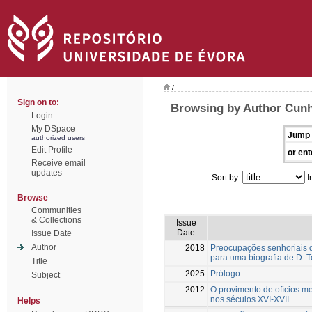
/
Sign on to:
Browsing by Author Cunh
Login
My DSpace
Jump 
authorized users
Edit Profile
or ent
Receive email
updates
Sort by:
I
Browse
Communities
& Collections
Issue
Date
Issue Date
Author
2018
Preocupações senhoriais do
para uma biografia de D. 
Title
2025
Prólogo
Subject
2012
O provimento de ofícios m
nos séculos XVI-XVII
Helps