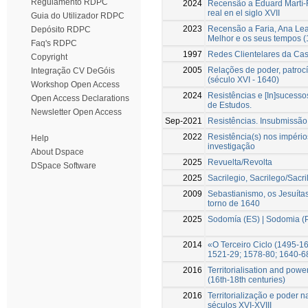
Regulamento RDPC
2024
Recensão a Eduard Martí-Fr
real en el siglo XVII
Guia do Utilizador RDPC
2023
Recensão a Faria, Ana Lea
Depósito RDPC
Melhor e os seus tempos (
Faq's RDPC
1997
Redes Clientelares da Ca
Copyright
2005
Relações de poder, patrocí
Integração CV DeGóis
(século XVI - 1640)
Workshop Open Access
2024
Resistências e [In]sucesso
Open Access Declarations
de Estudos.
Newsletter Open Access
Sep-2021
Resistências. Insubmissão 
2022
Resistência(s) nos impéri
Help
investigação
About Dspace
2025
Revuelta/Revolta
DSpace Software
2025
Sacrilegio, Sacrilego/Sacri
2009
Sebastianismo, os Jesuítas
torno de 1640
2025
Sodomía (ES) | Sodomia (
2014
«O Terceiro Ciclo (1495-1
1521-29; 1578-80; 1640-6
2016
Territorialisation and pow
(16th-18th centuries)
2016
Territorialização e poder 
séculos XVI-XVIII