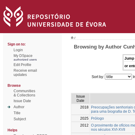
/
Sign on to:
Browsing by Author Cunh
Login
My DSpace
Jump 
authorized users
Edit Profile
or ent
Receive email
updates
Sort by:
I
Browse
Communities
& Collections
Issue
Date
Issue Date
Author
2018
Preocupações senhoriais do
para uma biografia de D. 
Title
2025
Prólogo
Subject
2012
O provimento de ofícios m
nos séculos XVI-XVII
Helps