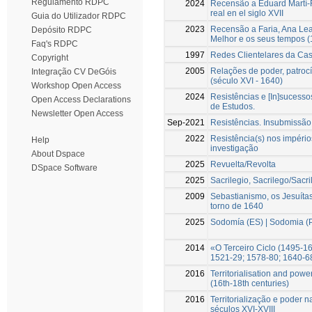
Regulamento RDPC
2024
Recensão a Eduard Martí-Fr
real en el siglo XVII
Guia do Utilizador RDPC
2023
Recensão a Faria, Ana Lea
Depósito RDPC
Melhor e os seus tempos (
Faq's RDPC
1997
Redes Clientelares da Ca
Copyright
2005
Relações de poder, patrocí
Integração CV DeGóis
(século XVI - 1640)
Workshop Open Access
2024
Resistências e [In]sucesso
Open Access Declarations
de Estudos.
Newsletter Open Access
Sep-2021
Resistências. Insubmissão 
2022
Resistência(s) nos impéri
Help
investigação
About Dspace
2025
Revuelta/Revolta
DSpace Software
2025
Sacrilegio, Sacrilego/Sacri
2009
Sebastianismo, os Jesuítas
torno de 1640
2025
Sodomía (ES) | Sodomia (
2014
«O Terceiro Ciclo (1495-1
1521-29; 1578-80; 1640-6
2016
Territorialisation and pow
(16th-18th centuries)
2016
Territorialização e poder 
séculos XVI-XVIII