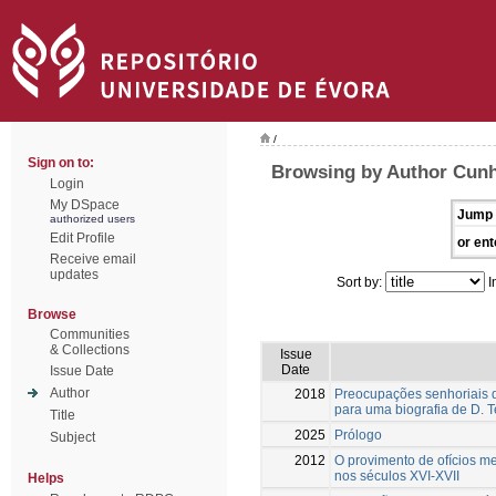
/
Sign on to:
Browsing by Author Cunh
Login
My DSpace
Jump 
authorized users
Edit Profile
or ent
Receive email
updates
Sort by:
I
Browse
Communities
& Collections
Issue
Date
Issue Date
Author
2018
Preocupações senhoriais do
para uma biografia de D. 
Title
2025
Prólogo
Subject
2012
O provimento de ofícios m
nos séculos XVI-XVII
Helps