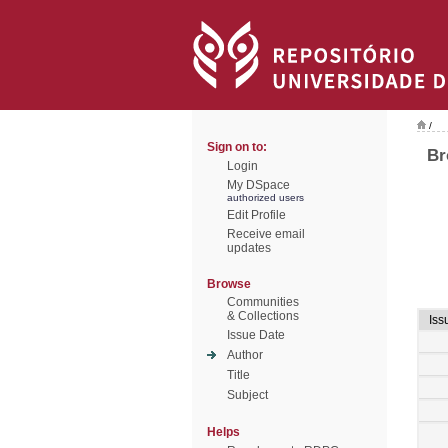
/
Sign on to:
Br
Login
My DSpace
authorized users
Edit Profile
Receive email
updates
Browse
Communities
& Collections
Iss
Issue Date
Author
Title
Subject
Helps