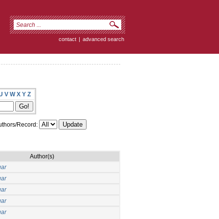
contact
|
advanced search
U
V
W
X
Y
Z
thors/Record:
Author(s)
gar
gar
gar
gar
gar