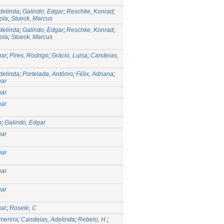
delinda
;
Galindo, Edgar
;
Reschke, Konrad
;
ola
;
Stueck, Marcus
delinda
;
Galindo, Edgar
;
Reschke, Konrad
;
ola
;
Stueck, Marcus
gar
;
Pires, Rodrigo
;
Grácio, Luisa
;
Candeias,
delinda
;
Portelada, António
;
Félix, Adriana
;
gar
gar
gar
o
;
Galindo, Edgar
gar
gar
gar
gar
gar
;
Rosete, C
emerina
;
Candeias, Adelinda
;
Rebelo, H.
;