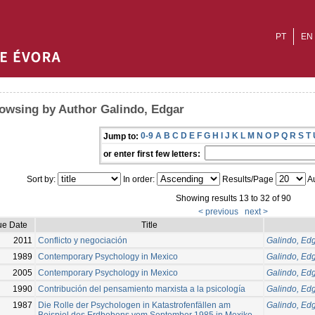
PT
EN
owsing by Author Galindo, Edgar
0-9
A
B
C
D
E
F
G
H
I
J
K
L
M
N
O
P
Q
R
S
T
Jump to:
or enter first few letters:
Sort by:
In order:
Results/Page
Au
Showing results 13 to 32 of 90
< previous
next >
ue Date
Title
2011
Conflicto y negociación
Galindo, Ed
1989
Contemporary Psychology in Mexico
Galindo, Ed
2005
Contemporary Psychology in Mexico
Galindo, Ed
1990
Contribución del pensamiento marxista a la psicología
Galindo, Ed
1987
Die Rolle der Psychologen in Katastrofenfällen am
Galindo, Ed
Beispiel des Erdbebens vom September 1985 in Mexiko