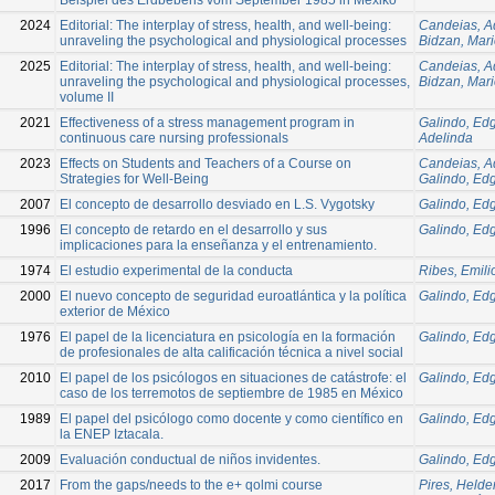
2024
Editorial: The interplay of stress, health, and well-being:
Candeias, A
unraveling the psychological and physiological processes
Bidzan, Mari
2025
Editorial: The interplay of stress, health, and well-being:
Candeias, A
unraveling the psychological and physiological processes,
Bidzan, Mari
volume II
2021
Effectiveness of a stress management program in
Galindo, Ed
continuous care nursing professionals
Adelinda
2023
Effects on Students and Teachers of a Course on
Candeias, A
Strategies for Well-Being
Galindo, Ed
2007
El concepto de desarrollo desviado en L.S. Vygotsky
Galindo, Ed
1996
El concepto de retardo en el desarrollo y sus
Galindo, Ed
implicaciones para la enseñanza y el entrenamiento.
1974
El estudio experimental de la conducta
Ribes, Emili
2000
El nuevo concepto de seguridad euroatlántica y la política
Galindo, Ed
exterior de México
1976
El papel de la licenciatura en psicología en la formación
Galindo, Ed
de profesionales de alta calificación técnica a nivel social
2010
El papel de los psicólogos en situaciones de catástrofe: el
Galindo, Ed
caso de los terremotos de septiembre de 1985 en México
1989
El papel del psicólogo como docente y como científico en
Galindo, Ed
la ENEP Iztacala.
2009
Evaluación conductual de niños invidentes.
Galindo, Ed
2017
From the gaps/needs to the e+ qolmi course
Pires, Held