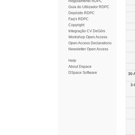
Regulamento RDPC
Guia do Utilizador RDPC
Depósito RDPC
Faq's RDPC
Copyright
Integração CV DeGóis
Workshop Open Access
Open Access Declarations
Newsletter Open Access
Help
About Dspace
DSpace Software
30-
3-