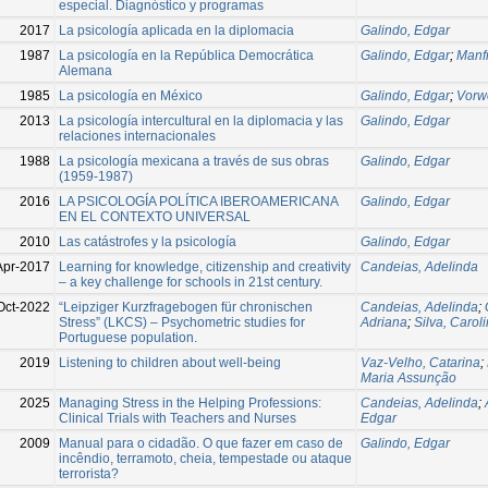
especial. Diagnóstico y programas
2017
La psicología aplicada en la diplomacia
Galindo, Edgar
1987
La psicología en la República Democrática
Galindo, Edgar
;
Manf
Alemana
1985
La psicología en México
Galindo, Edgar
;
Vorw
2013
La psicología intercultural en la diplomacia y las
Galindo, Edgar
relaciones internacionales
1988
La psicología mexicana a través de sus obras
Galindo, Edgar
(1959-1987)
2016
LA PSICOLOGÍA POLÍTICA IBEROAMERICANA
Galindo, Edgar
EN EL CONTEXTO UNIVERSAL
2010
Las catástrofes y la psicología
Galindo, Edgar
Apr-2017
Learning for knowledge, citizenship and creativity
Candeias, Adelinda
– a key challenge for schools in 21st century.
Oct-2022
“Leipziger Kurzfragebogen für chronischen
Candeias, Adelinda
;
Stress” (LKCS) – Psychometric studies for
Adriana
;
Silva, Carol
Portuguese population.
2019
Listening to children about well-being
Vaz-Velho, Catarina
;
Maria Assunção
2025
Managing Stress in the Helping Professions:
Candeias, Adelinda
;
Clinical Trials with Teachers and Nurses
Edgar
2009
Manual para o cidadão. O que fazer em caso de
Galindo, Edgar
incêndio, terramoto, cheia, tempestade ou ataque
terrorista?