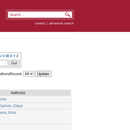
contact
|
advanced search
U
V
W
X
Y
Z
thors/Record:
Author(s)
lores
Galindo, Edgar
ena, Elvia