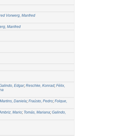
red Vorwerg, Manfred
erg, Manfred
Galindo, Edgar
;
Reschke, Konrad
;
Félix,
ina
Martins, Daniela
;
Fraústo, Pedro
;
Folque,
Ambriz, Mario
;
Tomás, Mariana
;
Galindo,