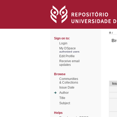
/
Sign on to:
Br
Login
My DSpace
authorized users
Edit Profile
Receive email
updates
Browse
Communities
& Collections
Iss
Issue Date
Author
Title
Subject
Helps