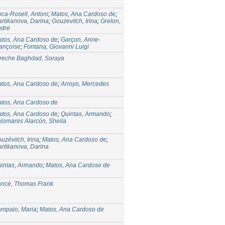
ca-Rosell, Antoni
;
Matos, Ana Cardoso de
;
rtikanova, Darina
;
Gouzevitch, Irina
;
Grelon,
ndre
tos, Ana Cardoso de
;
Garçon, Anne-
ançoise
;
Fontana, Giovanni Luigi
reche Baghdad, Soraya
tos, Ana Cardoso de
;
Arroyo, Mercedes
tos, Ana Cardoso de
tos, Ana Cardoso de
;
Quintas, Armando
;
lomares Alarcón, Sheila
uzévitch, Irina
;
Matos, Ana Cardoso de
;
rtikanova, Darina
intas, Armando
;
Matos, Ana Cardoso de
ncé, Thomas Frank
mpaio, Maria
;
Matos, Ana Cardoso de