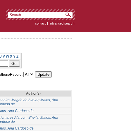
contact
|
advanced search
U
V
W
X
Y
Z
thors/Record:
Author(s)
nheiro, Magda de Avelar
;
Matos, Ana
rdoso de
tos, Ana Cardoso de
lomares Alarcón, Sheila
;
Matos, Ana
rdoso de
tos, Ana Cardoso de