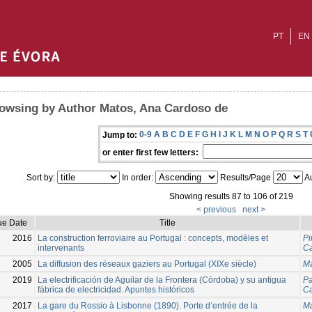
PT
EN
owsing by Author Matos, Ana Cardoso de
0-9
A
B
C
D
E
F
G
H
I
J
K
L
M
N
O
P
Q
R
S
T
Jump to:
or enter first few letters:
Sort by:
In order:
Results/Page
Au
Showing results 87 to 106 of 219
< previous
next >
ue Date
Title
2016
La construction ferroviaire au Portugal : concepts, modèles et
Pi
intervenants
Ca
2005
La diffusion des réseaux gaziers au Portugal (XIXe siècle)
Ma
2019
La electrificación de Aguilar de la Frontera (Córdoba) y su antigua
Pa
fábrica de electricidad. Apuntes históricos
Ca
2017
La gare du Rossio à Lisbonne (1890). Porte d’entrée de la
Ma