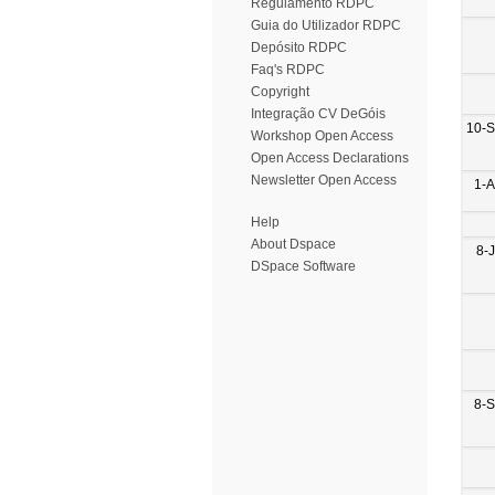
Regulamento RDPC
Guia do Utilizador RDPC
Depósito RDPC
Faq's RDPC
Copyright
Integração CV DeGóis
10-
Workshop Open Access
Open Access Declarations
Newsletter Open Access
1-
Help
About Dspace
8-
DSpace Software
8-