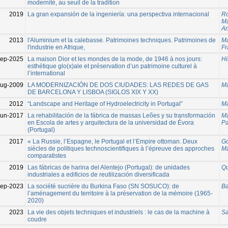
modernité, au seuil de la tradition
2019
La gran expansión de la ingeniería: una perspectiva internacional
Ro
Ma
A
2013
l'Aluminium et la calebasse. Patrimoines techniques. Patrimoines de
Ma
l'industrie en Afrique,
Fr
Sep-2025
La maison Dior et les mondes de la mode, de 1946 à nos jours:
Hi
esthétique glo(x)ale et préservation d’un patrimoine culturel à
l’international
Aug-2009
LA MODERNIZACIÓN DE DOS CIUDADES: LAS REDES DE GAS
Ma
DE BARCELONA Y LISBOA (SIGLOS XIX Y XX)
2012
“Landscape and Heritage of Hydroelectricity in Portugal”
Ma
Jun-2017
La rehabilitación de la fábrica de massas Leões y su transformación
Ma
en Escola de artes y arquitectura de la universidad de Évora
Pa
(Portugal)
2017
« La Russie, l’Espagne, le Portugal et l’Empire ottoman. Deux
Go
siècles de politiques technoscientifiques à l’épreuve des approches
Ma
comparatistes
2019
Las fábricas de harina del Alentejo (Portugal): de unidades
Qu
industriales a edificios de reutilización diversificada
Sep-2023
La société sucrière du Burkina Faso (SN SOSUCO): de
Ba
l’aménagement du territoire à la préservation de la mémoire (1965-
2020)
2023
La vie des objets techniques et industriels : le cas de la machine à
Sa
coudre