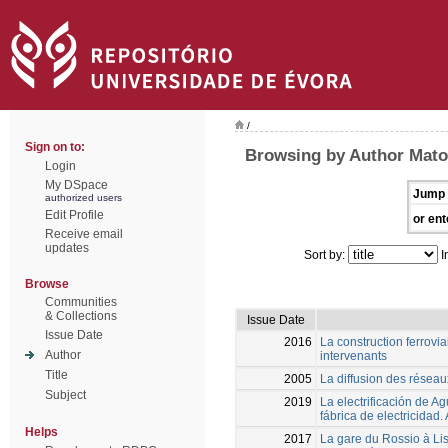
/
Sign on to:
Browsing by Author Mato
Login
My DSpace
Jump 
authorized users
Edit Profile
or ent
Receive email
updates
Sort by:
I
Browse
Communities
& Collections
Issue Date
Issue Date
2016
La construction ferrovi
Author
intervenants
Title
2005
La diffusion des réseau
Subject
2019
La electrificación de Ag
fábrica de electricidad.
Helps
2017
La gare du Rossio à Lis