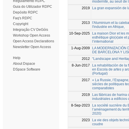
Regulamento RDPC
modernité, au seuil de l
Guia do Utilizador RDPC
2019
La gran expansión de la
Depósito RDPC
Faq's RDPC
2013
l'Aluminium et la caleb
Copyright
l'industrie en Afrique,
Integração CV DeGóis
10-Sep-2025
La maison Dior et les 
Workshop Open Access
esthétique glo(x)ale et 
Open Access Declarations
l’international
Newsletter Open Access
1-Aug-2009
LA MODERNIZACIÓN 
DE BARCELONA Y LISB
Help
2012
“Landscape and Heritage
About Dspace
8-Jun-2017
La rehabilitación de la
en Escola de artes y ar
DSpace Software
(Portugal)
2017
« La Russie, l’Espagne,
siècles de politiques t
comparatistes
2019
Las fábricas de harina 
industriales a edificios 
8-Sep-2023
La société sucrière d
l’aménagement du territ
2020)
2023
La vie des objets techni
coudre