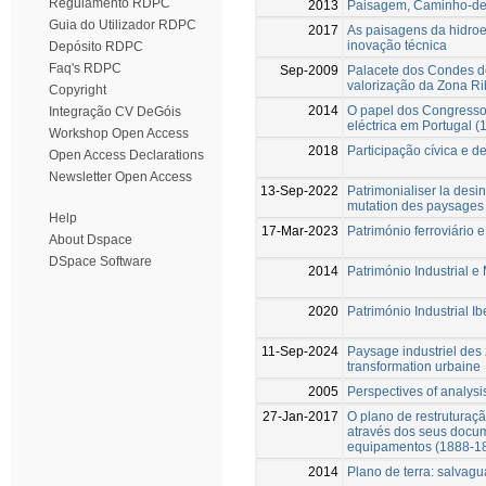
Regulamento RDPC
2013
Paisagem, Caminho-de-f
Guia do Utilizador RDPC
2017
As paisagens da hidroe
inovação técnica
Depósito RDPC
Faq's RDPC
Sep-2009
Palacete dos Condes de
valorização da Zona Ri
Copyright
2014
O papel dos Congressos
Integração CV DeGóis
eléctrica em Portugal (
Workshop Open Access
2018
Participação cívica e d
Open Access Declarations
Newsletter Open Access
13-Sep-2022
Patrimonialiser la desi
mutation des paysages p
Help
17-Mar-2023
Património ferroviário 
About Dspace
DSpace Software
2014
Património Industrial 
2020
Património Industrial 
11-Sep-2024
Paysage industriel des z
transformation urbaine
2005
Perspectives of analysis
27-Jan-2017
O plano de restruturaçã
através dos seus docum
equipamentos (1888-1
2014
Plano de terra: salvag