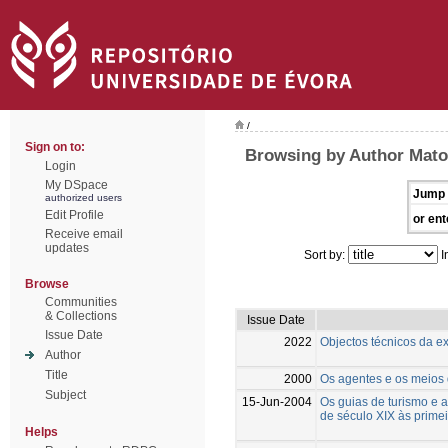
/
Sign on to:
Browsing by Author Mato
Login
My DSpace
Jump 
authorized users
Edit Profile
or ent
Receive email
updates
Sort by:
I
Browse
Communities
& Collections
Issue Date
Issue Date
2022
Objectos técnicos da e
Author
Title
2000
Os agentes e os meios 
Subject
15-Jun-2004
Os guias de turismo e 
de século XIX às prime
Helps