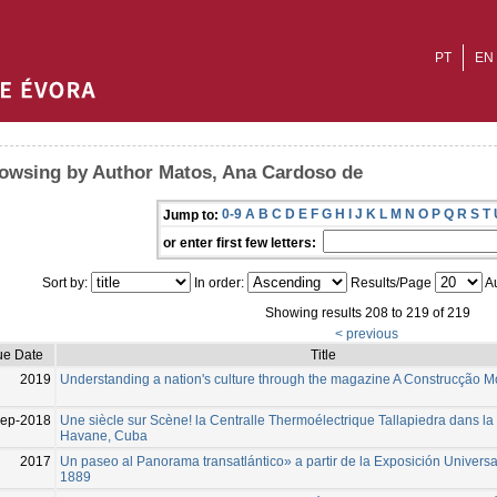
PT
EN
owsing by Author Matos, Ana Cardoso de
0-9
A
B
C
D
E
F
G
H
I
J
K
L
M
N
O
P
Q
R
S
T
Jump to:
or enter first few letters:
Sort by:
In order:
Results/Page
Au
Showing results 208 to 219 of 219
< previous
ue Date
Title
2019
Understanding a nation's culture through the magazine A Construcção 
Sep-2018
Une siècle sur Scène! la Centralle Thermoélectrique Tallapiedra dans la 
Havane, Cuba
2017
Un paseo al Panorama transatlántico» a partir de la Exposición Universa
1889