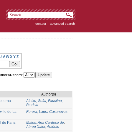
contact
|
advanced search
U
V
W
X
Y
Z
thors/Record:
Author(s)
Moderna
Aleixo, Sofia
;
Faustino,
Patrícia
ville de La
Perera, Laura Casanovas
l de París,
Matos, Ana Cardoso de
;
Abreu Xaier, António