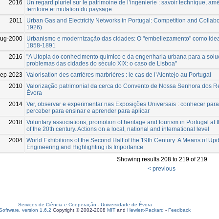
2016
Un regard pluriel sur le patrimoine de l’ingénierie : savoir technique, 
territoire et mutation du paysage
2011
Urban Gas and Electricity Networks in Portugal: Competition and Collabo
1926)
Aug-2000
Urbanismo e modernização das cidades: O "embellezamento" como ideal
1858-1891
2016
"A Utopia do conhecimento químico e da engenharia urbana para a sol
problemas das cidades do século XIX: o caso de Lisboa"
Sep-2023
Valorisation des carrières marbrières : le cas de l’Alentejo au Portugal
2010
Valorização patrimonial da cerca do Convento de Nossa Senhora dos 
Évora
2014
Ver, observar e experimentar nas Exposições Universais : conhecer para 
perceber para ensinar e aprender para aplicar
2018
Voluntary associations, promotion of heritage and tourism in Portugal at 
of the 20th century. Actions on a local, national and international level
2004
World Exhibitions of the Second Half of the 19th Century: A Means of Up
Engineering and Highlighting its Importance
Showing results 208 to 219 of 219
< previous
Serviços de Ciência e Cooperação
-
Universidade de Évora
oftware, version 1.6.2
Copyright © 2002-2008
MIT
and
Hewlett-Packard
-
Feedback