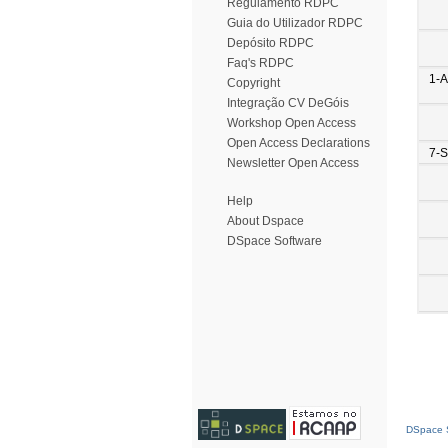
Regulamento RDPC
Guia do Utilizador RDPC
Depósito RDPC
Faq's RDPC
1-
Copyright
Integração CV DeGóis
Workshop Open Access
Open Access Declarations
7-
Newsletter Open Access
Help
About Dspace
DSpace Software
DSpace S