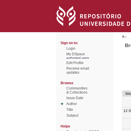
/
Sign on to:
Br
Login
My DSpace
authorized users
Edit Profile
Receive email
updates
Browse
Communities
& Collections
Iss
Issue Date
Author
Title
12-
Subject
Helps