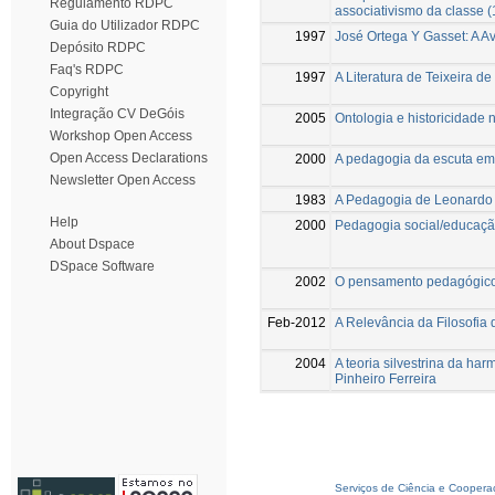
Regulamento RDPC
associativismo da classe 
Guia do Utilizador RDPC
1997
José Ortega Y Gasset: A A
Depósito RDPC
Faq's RDPC
1997
A Literatura de Teixeira d
Copyright
Integração CV DeGóis
2005
Ontologia e historicidade 
Workshop Open Access
Open Access Declarations
2000
A pedagogia da escuta em
Newsletter Open Access
1983
A Pedagogia de Leonardo
Help
2000
Pedagogia social/educaçã
About Dspace
DSpace Software
2002
O pensamento pedagógico 
Feb-2012
A Relevância da Filosofia
2004
A teoria silvestrina da h
Pinheiro Ferreira
Serviços de Ciência e Coopera