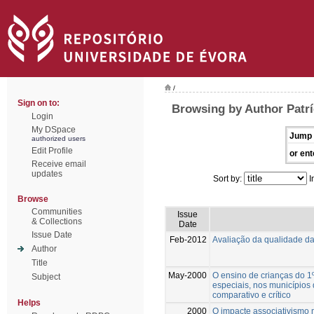
/
Sign on to:
Browsing by Author Patrí
Login
My DSpace
Jump 
authorized users
Edit Profile
or ent
Receive email
updates
Sort by:
I
Browse
Communities
Issue
& Collections
Date
Issue Date
Feb-2012
Avaliação da qualidade da
Author
Title
May-2000
O ensino de crianças do 1
Subject
especiais, nos municípios 
comparativo e crítico
Helps
2000
O impacte associativismo m