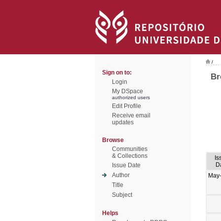
/
Sign on to:
Br
Login
My DSpace
authorized users
Edit Profile
Receive email
updates
Browse
Communities
& Collections
Is
D
Issue Date
Author
May
Title
Subject
Helps