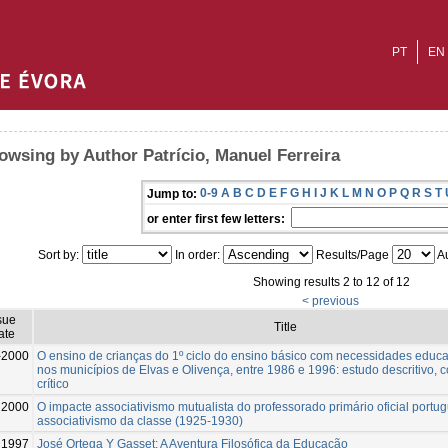
PT
EN
owsing by Author Patrício, Manuel Ferreira
0-9
A
B
C
D
E
F
G
H
I
J
K
L
M
N
O
P
Q
R
S
T
Jump to:
or enter first few letters:
Sort by:
In order:
Results/Page
Au
Showing results 2 to 12 of 12
< previous
sue
Title
ate
-2000
O ensino de crianças do 1º ciclo do ensino básico com necessidades educat
nos municípios de Elvas e Olivença, entre 1986 e 1996: estudo descritivo, 
crítico
2000
O impacte associativismo mutualista do professorado primário oficial portu
associativismo da classe (1925-1930)
1997
José Ortega Y Gasset: A Aventura Filosófica da Educação