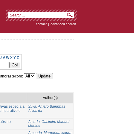
contact
|
advanced search
U
V
W
X
Y
Z
thors/Record:
Author(s)
ivas especiais,
Silva, Antero Bairinhas
comparativo e
Alves da
guês no
Amado, Casimiro Manuel
Martins
Amoedo, Margarida Isaura