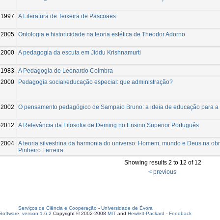
1997
A Literatura de Teixeira de Pascoaes
2005
Ontologia e historicidade na teoria estética de Theodor Adorno
2000
A pedagogia da escuta em Jiddu Krishnamurti
1983
A Pedagogia de Leonardo Coimbra
2000
Pedagogia social/educação especial: que administração?
2002
O pensamento pedagógico de Sampaio Bruno: a ideia de educação para a
-2012
A Relevância da Filosofia de Deming no Ensino Superior Português
2004
A teoria silvestrina da harmonia do universo: Homem, mundo e Deus na obr
Pinheiro Ferreira
Showing results 2 to 12 of 12
< previous
Serviços de Ciência e Cooperação
-
Universidade de Évora
oftware, version 1.6.2
Copyright © 2002-2008
MIT
and
Hewlett-Packard
-
Feedback