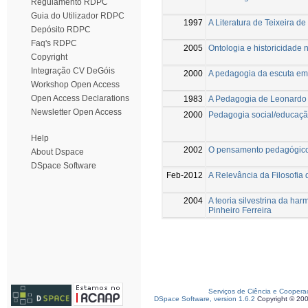
Regulamento RDPC
Guia do Utilizador RDPC
1997
A Literatura de Teixeira d
Depósito RDPC
Faq's RDPC
2005
Ontologia e historicidade 
Copyright
Integração CV DeGóis
2000
A pedagogia da escuta em
Workshop Open Access
Open Access Declarations
1983
A Pedagogia de Leonardo
Newsletter Open Access
2000
Pedagogia social/educaçã
Help
2002
O pensamento pedagógico 
About Dspace
DSpace Software
Feb-2012
A Relevância da Filosofia
2004
A teoria silvestrina da h
Pinheiro Ferreira
Serviços de Ciência e Coopera
DSpace Software, version 1.6.2
Copyright © 20