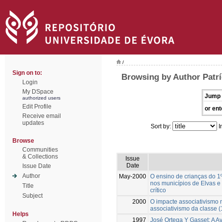
/
Sign on to:
Browsing by Author Patrí
Login
My DSpace
Jump 
authorized users
Edit Profile
or ent
Receive email
updates
Sort by:
I
Browse
Communities
& Collections
Issue
Date
Issue Date
Author
May-2000
O ensino de crianças do 1
nos municípios de Elvas e 
Title
crítico
Subject
2000
O impacte associativismo m
associativismo da classe 
Helps
1997
José Ortega Y Gasset: A A