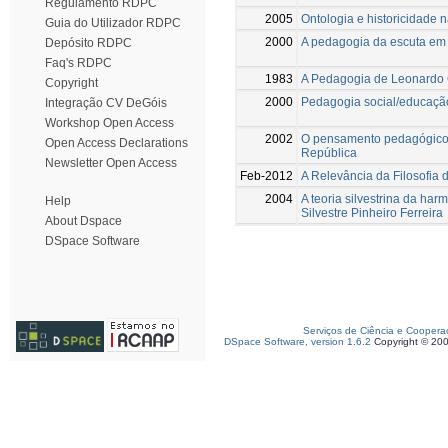
Regulamento RDPC
2005
Ontologia e historicidade 
Guia do Utilizador RDPC
2000
A pedagogia da escuta em 
Depósito RDPC
Faq's RDPC
1983
A Pedagogia de Leonardo
Copyright
2000
Pedagogia social/educação
Integração CV DeGóis
Workshop Open Access
2002
O pensamento pedagógico 
Open Access Declarations
República
Newsletter Open Access
Feb-2012
A Relevância da Filosofia
2004
A teoria silvestrina da h
Help
Silvestre Pinheiro Ferreira
About Dspace
DSpace Software
Serviços de Ciência e Coopera
DSpace Software, version 1.6.2
Copyright © 20