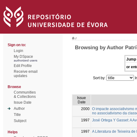
/
Sign on to:
Browsing by Author Patrí
Login
My DSpace
Jump 
authorized users
Edit Profile
or ent
Receive email
updates
Sort by:
I
Browse
Communities
& Collections
Issue
Date
Issue Date
Author
2000
O impacte associativismo m
no associativismo da clas
Title
1997
José Ortega Y Gasset: A A
Subject
1997
A Literatura de Teixeira d
Helps