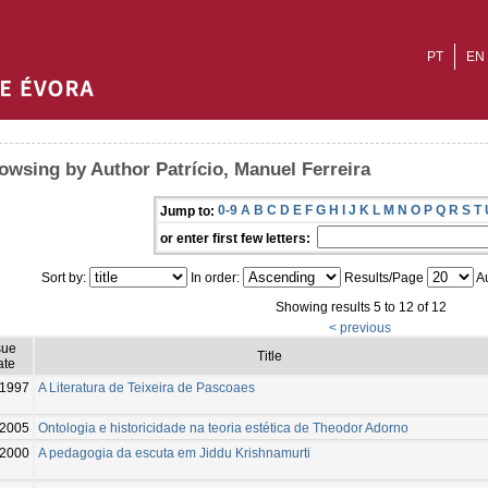
PT
EN
owsing by Author Patrício, Manuel Ferreira
0-9
A
B
C
D
E
F
G
H
I
J
K
L
M
N
O
P
Q
R
S
T
Jump to:
or enter first few letters:
Sort by:
In order:
Results/Page
Au
Showing results 5 to 12 of 12
< previous
sue
Title
ate
1997
A Literatura de Teixeira de Pascoaes
2005
Ontologia e historicidade na teoria estética de Theodor Adorno
2000
A pedagogia da escuta em Jiddu Krishnamurti