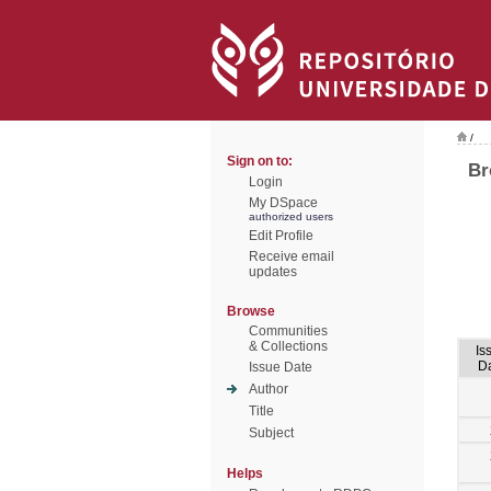
/
Sign on to:
Br
Login
My DSpace
authorized users
Edit Profile
Receive email
updates
Browse
Communities
& Collections
Is
D
Issue Date
Author
Title
Subject
Helps