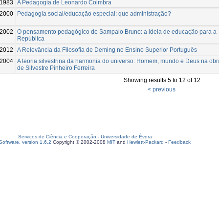
1983
A Pedagogia de Leonardo Coimbra
2000
Pedagogia social/educação especial: que administração?
2002
O pensamento pedagógico de Sampaio Bruno: a ideia de educação para a
República
-2012
A Relevância da Filosofia de Deming no Ensino Superior Português
2004
A teoria silvestrina da harmonia do universo: Homem, mundo e Deus na obr
de Silvestre Pinheiro Ferreira
Showing results 5 to 12 of 12
< previous
Serviços de Ciência e Cooperação
-
Universidade de Évora
oftware, version 1.6.2
Copyright © 2002-2008
MIT
and
Hewlett-Packard
-
Feedback