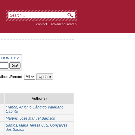
contact
|
advanced search
U
V
W
X
Y
Z
thors/Record:
Author(s)
Franco, António Cândido Valeriano
Cabrita
Martins, José Manuel Barrisco
Santos, Maria Teresa C. S. Gonçalves
dos Santos