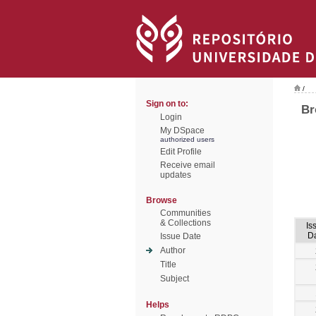
/
Sign on to:
Br
Login
My DSpace
authorized users
Edit Profile
Receive email
updates
Browse
Communities
& Collections
Is
D
Issue Date
Author
Title
Subject
Helps