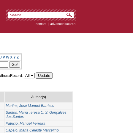
contact
|
advanced search
U
V
W
X
Y
Z
thors/Record:
Author(s)
Martins, José Manuel Barrisco
Santos, Maria Teresa C. S. Gonçalves
dos Santos
Patrício, Manuel Ferreira
Capelo, Maria Celeste Marcelino