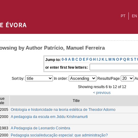
PT
EN
owsing by Author Patrício, Manuel Ferreira
0-9
A
B
C
D
E
F
G
H
I
J
K
L
M
N
O
P
Q
R
S
T
Jump to:
or enter first few letters:
Sort by:
In order:
Results/Page
Au
Showing results 6 to 12 of 12
< previous
sue
Title
ate
2005
Ontologia e historicidade na teoria estética de Theodor Adorno
2000
A pedagogia da escuta em Jiddu Krishnamurti
1983
A Pedagogia de Leonardo Coimbra
2000
Pedagogia social/educação especial: que administração?