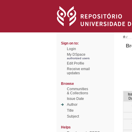
/
Sign on to:
Br
Login
My DSpace
authorized users
Edit Profile
Receive email
updates
Browse
Communities
& Collections
Is
D
Issue Date
Author
Title
Subject
Helps