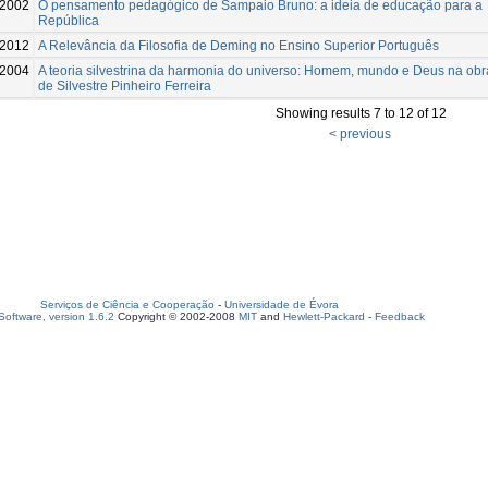
2002
O pensamento pedagógico de Sampaio Bruno: a ideia de educação para a
República
-2012
A Relevância da Filosofia de Deming no Ensino Superior Português
2004
A teoria silvestrina da harmonia do universo: Homem, mundo e Deus na obr
de Silvestre Pinheiro Ferreira
Showing results 7 to 12 of 12
< previous
Serviços de Ciência e Cooperação
-
Universidade de Évora
oftware, version 1.6.2
Copyright © 2002-2008
MIT
and
Hewlett-Packard
-
Feedback