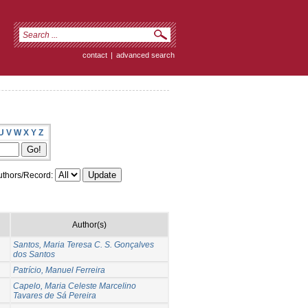
contact
|
advanced search
U
V
W
X
Y
Z
thors/Record:
Author(s)
Santos, Maria Teresa C. S. Gonçalves
dos Santos
Patrício, Manuel Ferreira
Capelo, Maria Celeste Marcelino
Tavares de Sá Pereira