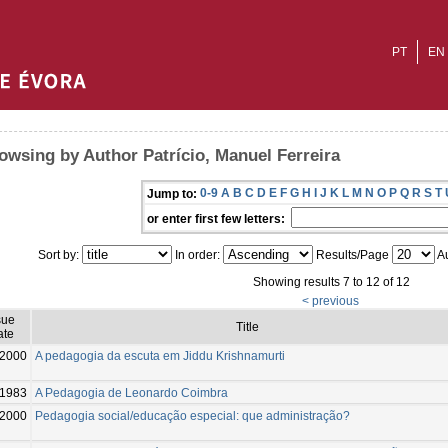
PT
EN
owsing by Author Patrício, Manuel Ferreira
0-9
A
B
C
D
E
F
G
H
I
J
K
L
M
N
O
P
Q
R
S
T
Jump to:
or enter first few letters:
Sort by:
In order:
Results/Page
Au
Showing results 7 to 12 of 12
< previous
sue
Title
ate
2000
A pedagogia da escuta em Jiddu Krishnamurti
1983
A Pedagogia de Leonardo Coimbra
2000
Pedagogia social/educação especial: que administração?