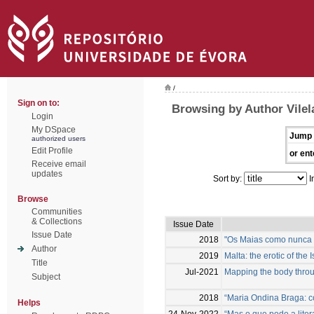
/
Sign on to:
Browsing by Author Vilel
Login
My DSpace
Jump 
authorized users
Edit Profile
or ent
Receive email
updates
Sort by:
I
Browse
Communities
& Collections
Issue Date
Issue Date
2018
"Os Maias como nunca 
Author
2019
Malta: the erotic of the 
Title
Jul-2021
Mapping the body throu
Subject
2018
“Maria Ondina Braga: co
Helps
24-Nov-2022
“Mas o que pode a liter