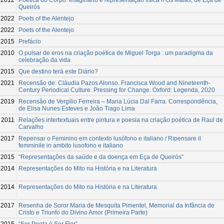
Queirós
2022
Poets of the Alentejo
2022
Poets of the Alentejo
2015
Prefácio
-2010
O pulsar de eros na criação poética de Miguel Torga : um paradigma da
celebração da vida
2015
Que destino terá este Diário?
2021
Recensão de: Cláudia Pazos Alonso. Francisca Wood and Nineteenth-
Century Periodical Culture. Pressing for Change. Oxford: Legenda, 2020
2019
Recensão de Vergílio Ferreira – Maria Lúcia Dal Farra. Correspondência,
de Elisa Nunes Esteves e João Tiago Lima
2011
Relações intertextuais entre pintura e poesia na criação poética de Raul de
Carvalho
2017
Repensar o Feminino em contexto lusófono e italiano / Ripensare il
femminile in ambito lusofono e italiano
2015
“Representações da saúde e da doença em Eça de Queirós”
-2014
Representações do Mito na História e na Literatura
2014
Representações do Mito na História e na Literatura
2017
Resenha de Soror Maria de Mesquita Pimentel, Memorial da Infância de
Cristo e Triunfo do Divino Amor (Primeira Parte)
2015
“Ser Poeta é Ser Flor”