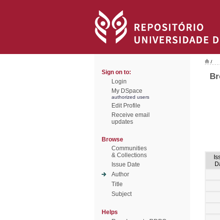
/
Sign on to:
Br
Login
My DSpace
authorized users
Edit Profile
Receive email
updates
Browse
Communities
& Collections
Is
D
Issue Date
Author
Title
Subject
Helps