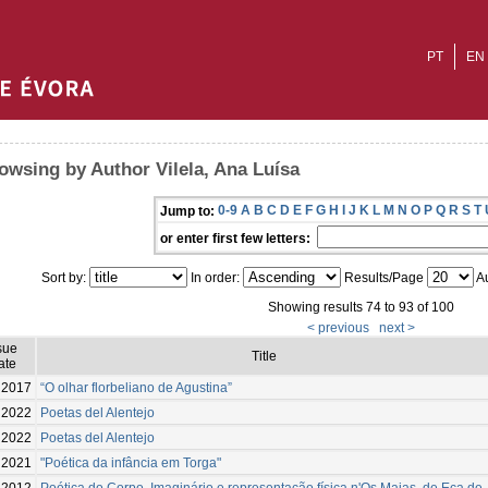
PT
EN
owsing by Author Vilela, Ana Luísa
0-9
A
B
C
D
E
F
G
H
I
J
K
L
M
N
O
P
Q
R
S
T
Jump to:
or enter first few letters:
Sort by:
In order:
Results/Page
Au
Showing results 74 to 93 of 100
< previous
next >
sue
Title
ate
2017
“O olhar florbeliano de Agustina”
2022
Poetas del Alentejo
2022
Poetas del Alentejo
2021
"Poética da infância em Torga"
2012
Poética do Corpo. Imaginário e representação física n'Os Maias, de Eça de