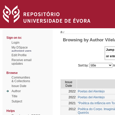
/
Sign on to:
Browsing by Author Vilel
Login
My DSpace
Jump 
authorized users
Edit Profile
or ent
Receive email
updates
Sort by:
I
Browse
Communities
& Collections
Issue
Date
Issue Date
Author
2022
Poetas del Alentejo
Title
2022
Poetas del Alentejo
Subject
2021
"Poética da infância em To
2012
Poética do Corpo. Imaginár
Helps
Queirós