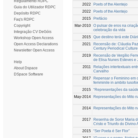
Regulamento RDPC
2022
Poets of the Alentejo
Guia do Utilizador RDPC
2022
Poets of the Alentejo
Depósito RDPC
2015
Prefácio
Faq's RDPC
Mar-2010
O pulsar de eros na criaç
Copyright
celebração da vida
Integração CV DeGóis
2015
Que destino terá este Diár
Workshop Open Access
2021
Recensão de: Cláudia Paz
Open Access Declarations
Century Periodical Cultur
Newsletter Open Access
2019
Recensão de Vergílio Ferr
de Elisa Nunes Esteves e
Help
2011
Relações intertextuais ent
About Dspace
Carvalho
DSpace Software
2017
Repensar o Feminino em con
femminile in ambito lusofon
2015
“Representações da saúde
May-2014
Representações do Mito na 
2014
Representações do Mito na 
2017
Resenha de Soror Maria de
Cristo e Triunfo do Divino
2015
“Ser Poeta é Ser Flor”
2017
“O sexo e o nome. Notas pa