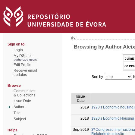
/
Sign on to:
Browsing by Author Aleix
Login
My DSpace
Jump 
authorized users
Edit Profile
or ent
Receive email
updates
Sort by:
I
Browse
Communities
& Collections
Issue
Date
Issue Date
Author
2019
1920's Economic housing i
Title
2018
1920's Economic Housing i
Subject
Sep-2019
3º Congresso Internacional
Helps
Relatório de missão