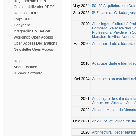
Regulamento RDPC
May-2024
50_25 Arquitetura em Dem
Guia do Utilizador RDPC
Sep-2022
5º Encontro - Cidades, Arq
Depósito RDPC
Faq's RDPC
2020
Abordagem Cultural à Prát
Copyright
Edificado: Palacete dos C
Integração CV DeGóis
Professional Practice in C
Mansion, in Alhos Vedros,
Workshop Open Access
Open Access Declarations
Mar-2020
Adaptabilidade e Identida
Newsletter Open Access
Help
2018
Adaptabilidade e Identida
About Dspace
DSpace Software
Oct-2024
Adaptação ao uso habitaci
2021
Adaptação do solar da mú
Artistas de Minerva | Audit
2022
Almada: Museu de Almada
Dec-2021
An ATLAS of Follies. Ah, the
2020
Architectural Regeneratio