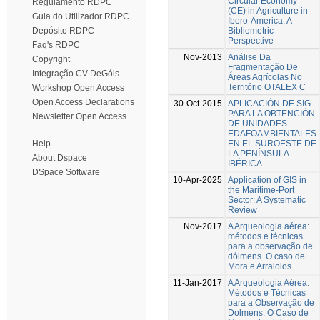
Circular Economy
Regulamento RDPC
(CE) in Agriculture in
Guia do Utilizador RDPC
Ibero-America: A
Bibliometric
Depósito RDPC
Perspective
Faq's RDPC
Nov-2013
Análise Da
Copyright
Fragmentação De
Integração CV DeGóis
Áreas Agrícolas No
Território OTALEX C
Workshop Open Access
Open Access Declarations
30-Oct-2015
APLICACIÓN DE SIG
PARA LA OBTENCIÓN
Newsletter Open Access
DE UNIDADES
EDAFOAMBIENTALES
EN EL SUROESTE DE
Help
LA PENÍNSULA
About Dspace
IBÉRICA
DSpace Software
10-Apr-2025
Application of GIS in
the Maritime-Port
Sector: A Systematic
Review
Nov-2017
A Arqueologia aérea:
métodos e técnicas
para a observação de
dólmens. O caso de
Mora e Arraiolos
11-Jan-2017
A Arqueologia Aérea:
Métodos e Técnicas
para a Observação de
Dolmens. O Caso de