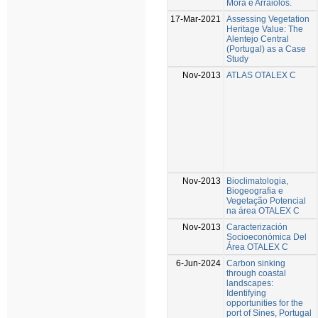
Mora e Arraiolos.
17-Mar-2021
Assessing Vegetation
Heritage Value: The
Alentejo Central
(Portugal) as a Case
Study
Nov-2013
ATLAS OTALEX C
Nov-2013
Bioclimatologia,
Biogeografia e
Vegetação Potencial
na área OTALEX C
Nov-2013
Caracterización
Socioeconómica Del
Área OTALEX C
6-Jun-2024
Carbon sinking
through coastal
landscapes:
Identifying
opportunities for the
port of Sines, Portugal