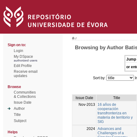
/
Sign on to:
Browsing by Author Batis
Login
My DSpace
Jump 
authorized users
Edit Profile
or ent
Receive email
updates
Sort by:
I
Browse
Communities
& Collections
Issue Date
Title
Issue Date
Nov-2013
16 años de
Author
cooperación
transfronteriza en
Title
materia de territorio y
Subject
SIG
2024
Advances and
Helps
Challenges of a