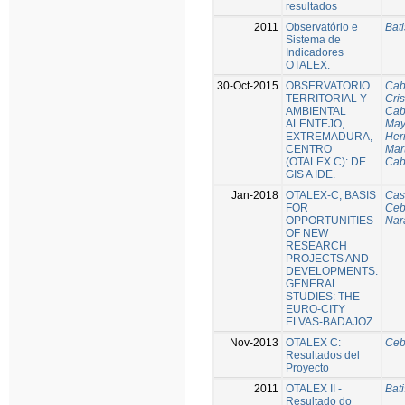
resultados
2011
Observatório e
Bati
Sistema de
Indicadores
OTALEX.
30-Oct-2015
OBSERVATORIO
Cab
TERRITORIAL Y
Cris
AMBIENTAL
Cab
ALENTEJO,
May
EXTREMADURA,
Her
CENTRO
Mart
(OTALEX C): DE
Cab
GIS A IDE.
Jan-2018
OTALEX-C, BASIS
Cas
FOR
Ceb
OPPORTUNITIES
Nar
OF NEW
RESEARCH
PROJECTS AND
DEVELOPMENTS.
GENERAL
STUDIES: THE
EURO-CITY
ELVAS-BADAJOZ
Nov-2013
OTALEX C:
Ceb
Resultados del
Proyecto
2011
OTALEX II -
Bati
Resultado do