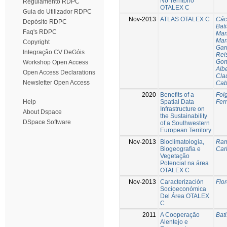
No Território
Regulamento RDPC
OTALEX C
Guia do Utilizador RDPC
Nov-2013
ATLAS OTALEX C
Các
Depósito RDPC
Bati
Faq's RDPC
Man
Mar
Copyright
Gar
Integração CV DeGóis
Rei
Gon
Workshop Open Access
Alb
Open Access Declarations
Cla
Newsletter Open Access
Cab
2020
Benefits of a
Fol
Spatial Data
Fer
Help
Infrastructure on
About Dspace
the Sustainability
DSpace Software
of a Southwestern
European Territory
Nov-2013
Bioclimatologia,
Ram
Biogeografia e
Car
Vegetação
Potencial na área
OTALEX C
Nov-2013
Caracterización
Flo
Socioeconómica
Del Área OTALEX
C
2011
A Cooperação
Bati
Alentejo e