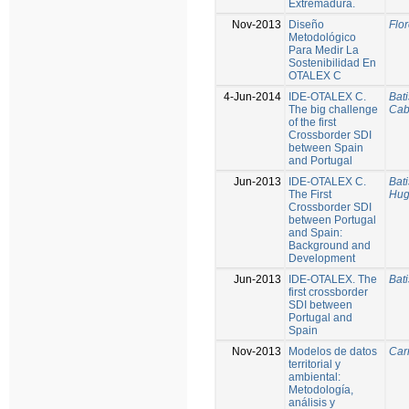
Extremadura.
Nov-2013
Diseño
Flo
Metodológico
Para Medir La
Sostenibilidad En
OTALEX C
4-Jun-2014
IDE-OTALEX C.
Bati
The big challenge
Cab
of the first
Crossborder SDI
between Spain
and Portugal
Jun-2013
IDE-OTALEX C.
Bati
The First
Hu
Crossborder SDI
between Portugal
and Spain:
Background and
Development
Jun-2013
IDE-OTALEX. The
Bati
first crossborder
SDI between
Portugal and
Spain
Nov-2013
Modelos de datos
Carr
territorial y
ambiental:
Metodología,
análisis y