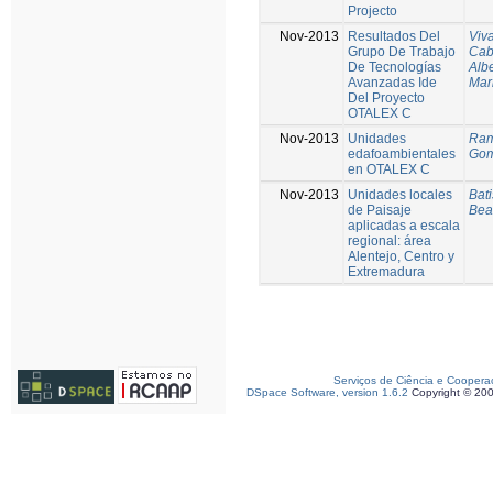
Projecto
Nov-2013
Resultados Del
Viv
Grupo De Trabajo
Cab
De Tecnologías
Alb
Avanzadas Ide
Mar
Del Proyecto
OTALEX C
Nov-2013
Unidades
Ram
edafoambientales
Gom
en OTALEX C
Nov-2013
Unidades locales
Bati
de Paisaje
Beat
aplicadas a escala
regional: área
Alentejo, Centro y
Extremadura
Serviços de Ciência e Coopera
DSpace Software, version 1.6.2
Copyright © 20