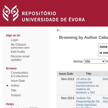
/
Sign on to:
Browsing by Author Ceba
Login
My DSpace
Jump 
authorized users
Edit Profile
or ent
Receive email
updates
Sort by:
I
Browse
Communities
Issue Date
Title
& Collections
Nov-2013
16 años de
Bati
Issue Date
cooperación
Author
transfronteriza en
materia de
Title
territorio y SIG
Subject
Nov-2013
Análise Da
Ram
Fragmentação De
Viç
Helps
Áreas Agrícolas