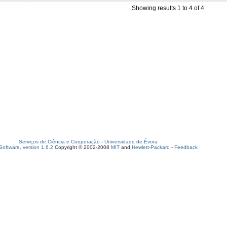
Showing results 1 to 4 of 4
Serviços de Ciência e Cooperação
-
Universidade de Évora
oftware, version 1.6.2
Copyright © 2002-2008
MIT
and
Hewlett-Packard
-
Feedback