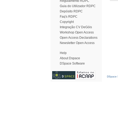
Regulamento RDPC
Guia do Utilizador RDPC
Depósito RDPC
Faq's RDPC
Copyright
Integração CV DeGóis
Workshop Open Access
Open Access Declarations
Newsletter Open Access
Help
About Dspace
DSpace Software
DSpace S