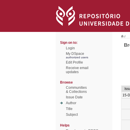
/
Sign on to:
Br
Login
My DSpace
authorized users
Edit Profile
Receive email
updates
Browse
Communities
Iss
& Collections
15-
Issue Date
Author
Title
Subject
Helps