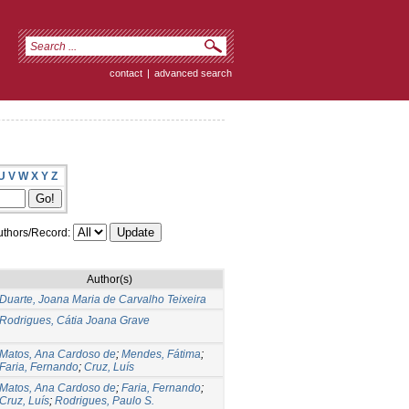
contact
|
advanced search
U
V
W
X
Y
Z
thors/Record:
Author(s)
Duarte, Joana Maria de Carvalho Teixeira
Rodrigues, Cátia Joana Grave
Matos, Ana Cardoso de
;
Mendes, Fátima
;
Faria, Fernando
;
Cruz, Luís
Matos, Ana Cardoso de
;
Faria, Fernando
;
Cruz, Luís
;
Rodrigues, Paulo S.