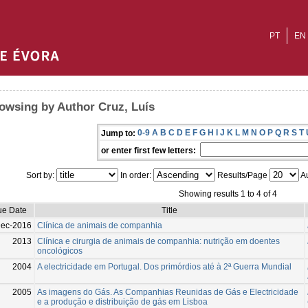
PT
EN
owsing by Author Cruz, Luís
0-9
A
B
C
D
E
F
G
H
I
J
K
L
M
N
O
P
Q
R
S
T
Jump to:
or enter first few letters:
Sort by:
In order:
Results/Page
Au
Showing results 1 to 4 of 4
ue Date
Title
Dec-2016
Clínica de animais de companhia
2013
Clínica e cirurgia de animais de companhia: nutrição em doentes
oncológicos
2004
A electricidade em Portugal. Dos primórdios até à 2ª Guerra Mundial
2005
As imagens do Gás. As Companhias Reunidas de Gás e Electricidade
e a produção e distribuição de gás em Lisboa