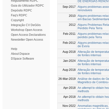
Regulamento RDPC
DE ENERGIAS RENOV
Guia do Utilizador RDPC
Sep-2017
Alguns problemas assoc
renováveis
Depósito RDPC
Faq's RDPC
2010
Alguns problemas relac
em Bacias Sedimentare
Copyright
2012
Alguns Problemas Rela
Integração CV DeGóis
Perdido Pela Terra
Workshop Open Access
Feb-2011
Alguns problemas relac
Open Access Declarations
perdido pela Terra
Newsletter Open Access
Feb-2012
Alguns problemas relac
de Évora
Help
Aug-2018
Alteração de temperatu
About Dspace
de fontes internas
DSpace Software
Jan-2024
Alteração de temperatu
de fontes internas
Aug-2018
Alteração de temperatu
de fontes internas
26-Mar-2019
Análise de dados de G
Magnético de Coimbra
Apr-2018
An attempt to obtain he
methods
Apr-2018
An attempt to obtain he
methods
Nov-2022
Anomalias magnéticas, 