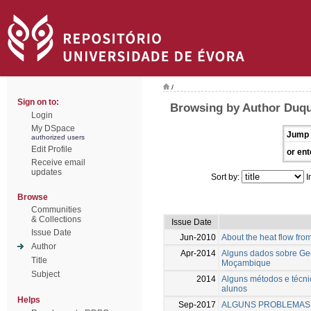
/
Sign on to:
Browsing by Author Duqu
Login
My DSpace
Jump 
authorized users
Edit Profile
or ent
Receive email
updates
Sort by:
I
Browse
Communities
& Collections
Issue Date
Issue Date
Jun-2010
About the heat flow from
Author
Apr-2014
Alguns dados sobre Geo
Title
Moçambique
Subject
2014
Alguns métodos e técnic
alunos
Helps
Sep-2017
ALGUNS PROBLEMAS 