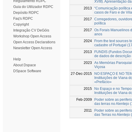
Regulamento RDPC
XVIII). Apresentação d
Guia do Utilizador RDPC
2013
“Comunicação política e
casos de Faro e de Vil
Depósito RDPC
Faq's RDPC
2017
Corregedores, ouvidor
política
Copyright
2017
Os Forais Manuelinos d
Integração CV DeGóis
anos
Workshop Open Access
2024
From the text sources t
Open Access Declarations
cadastre of Portugal (
Newsletter Open Access
2013
FUNDIS (Fundos Documen
de dados de descrição
Help
2023
As Memórias Paroquiais
About Dspace
Viçosa
DSpace Software
27-Dec-2015
NO ESPAÇO E NO TEMPO
Instituições de Viana do
«Prefácio»
2015
No Espaço e no Tempo: 
Instituições de Viana d
Feb-2009
Poder sobre as perifer
das terras no Alentejo 
2011
Poder sobre as perifer
das Terras no Alentejo