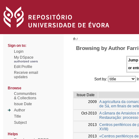
/
Sign on to:
Browsing by Author Farri
Login
My DSpace
Jump 
authorized users
Edit Profile
or ent
Receive email
updates
Sort by:
I
Browse
Communities
Issue Date
& Collections
2009
A agricultura da coma
Issue Date
de Sá, em finais de set
Author
Oct-2010
A câmara de Arraiolos 
Title
Restauração: processo e
Subject
2013
Centros periféricos de 
XVIII)
Helps
2013
«Centros periféricos de