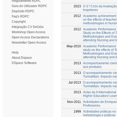
Regulamento RDPC
Guia do Utilizador RDPC
2023
O 3.º Ciclo da Avaliaçã
Inspetores
Depósito RDPC
2012
Academic achievement in
Faq's RDPC
on the effects of teach
Copyright
methodologies in Nurs
Integração CV DeGóis
2012
Academic Performance in
Workshop Open Access
Study on the Effects o
Methodologies and Eval
Open Access Declarations
attending Nursing and
Newsletter Open Access
May-2010
Academic Performance in
study on the effects of
Help
Methodologies and Eval
attending Nursing and
About Dspace
DSpace Software
2013
Acompanhamento científ
aos produtos
2013
O acompanhamento cient
TurmaMais. Impacto na
Jul-2013
O acompanhamento cient
TurmaMais. Impacto na
2013
Actas da II Internation
Higher Education/ Learn
Nov-2011
Actividades de Enriquec
Professores.
1999
Actividades práticas no
metodologia e práticas