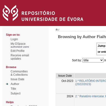
/
Sign on to:
Browsing by Author Fialh
Login
My DSpace
Jump 
authorized users
Edit Profile
or ent
Receive email
updates
Sort by:
I
Browse
Communities
& Collections
Issue Date
Issue Date
Oct-2023
1.º RELATÓRIO INTE
Author
(2022/2023)
Title
Subject
2024
2.° Relatório intercalar
Helps