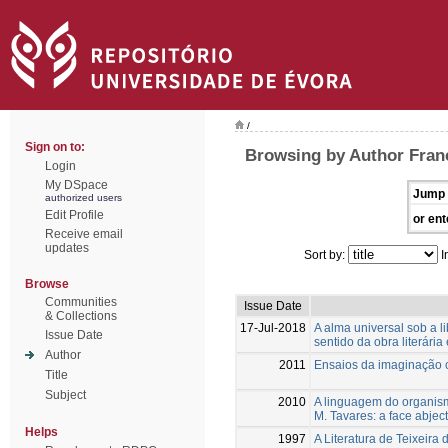
/
Sign on to:
Browsing by Author Franc
Login
My DSpace
Jump 
authorized users
Edit Profile
or ent
Receive email
updates
Sort by:
I
Browse
Communities
Issue Date
& Collections
17-Jul-2018
A alma universal sob a l
Issue Date
sentido da obra literária
Author
2011
Ensaios da imaginação c
Title
Subject
2010
A linguagem do organism
M. Tavares: a face abjec
Helps
1997
A Literatura de Teixeira