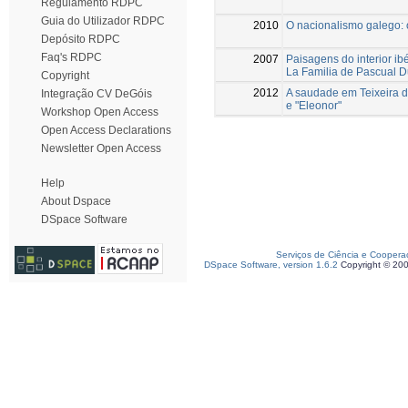
Regulamento RDPC
Guia do Utilizador RDPC
2010
O nacionalismo galego: o
Depósito RDPC
Faq's RDPC
2007
Paisagens do interior ib
La Familia de Pascual D
Copyright
2012
A saudade em Teixeira d
Integração CV DeGóis
e "Eleonor"
Workshop Open Access
Open Access Declarations
Newsletter Open Access
Help
About Dspace
DSpace Software
Serviços de Ciência e Coopera
DSpace Software, version 1.6.2
Copyright © 20