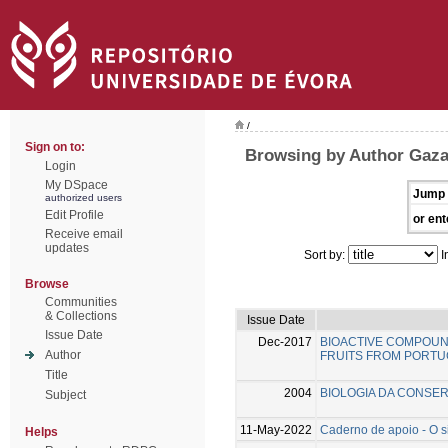
/
Sign on to:
Browsing by Author Gazar
Login
My DSpace
Jump 
authorized users
Edit Profile
or ent
Receive email
updates
Sort by:
I
Browse
Communities
& Collections
Issue Date
Issue Date
Dec-2017
BIOACTIVE COMPOUN
Author
FRUITS FROM PORT
Title
2004
BIOLOGIA DA CONSE
Subject
11-May-2022
Caderno de apoio - O s
Helps