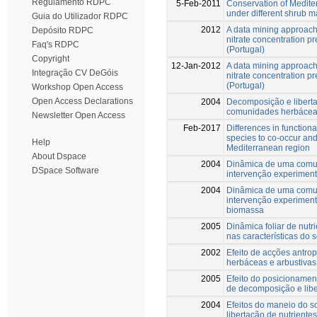
Regulamento RDPC
5-Feb-2011
Conservation of Medit
under different shrub
Guia do Utilizador RDPC
2012
A data mining approach 
Depósito RDPC
nitrate concentration p
Faq's RDPC
(Portugal)
Copyright
12-Jan-2012
A data mining approach 
Integração CV DeGóis
nitrate concentration p
(Portugal)
Workshop Open Access
Open Access Declarations
2004
Decomposição e libert
comunidades herbáce
Newsletter Open Access
Feb-2017
Differences in function
species to co-occur and 
Help
Mediterranean region
About Dspace
2004
Dinâmica de uma comuni
DSpace Software
intervenção experiment
2004
Dinâmica de uma comuni
intervenção experiment
biomassa
2005
Dinâmica foliar de nutri
nas características do s
2002
Efeito de acções antr
herbáceas e arbustiva
2005
Efeito do posicioname
de decomposição e libe
2004
Efeitos do maneio do 
libertação de nutrientes