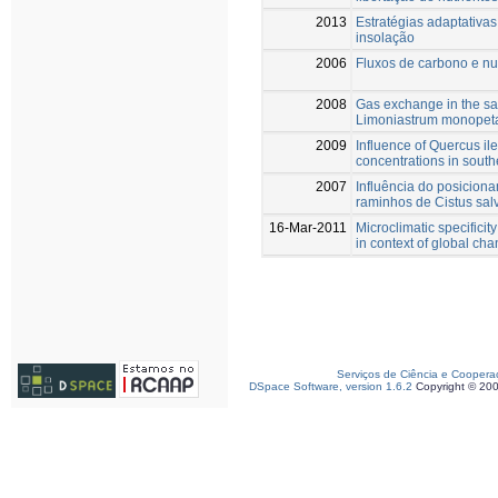
2013
Estratégias adaptativas
insolação
2006
Fluxos de carbono e nut
2008
Gas exchange in the sal
Limoniastrum monopeta
2009
Influence of Quercus il
concentrations in south
2007
Influência do posicion
raminhos de Cistus salvi
16-Mar-2011
Microclimatic specifici
in context of global ch
Serviços de Ciência e Coopera
DSpace Software, version 1.6.2
Copyright © 20