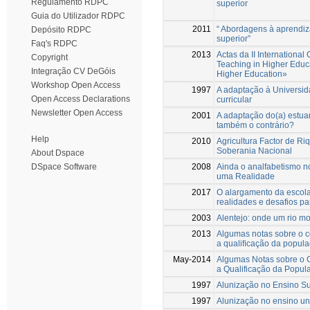
Regulamento RDPC
superior
Guia do Utilizador RDPC
2011
“ Abordagens à aprendi
Depósito RDPC
superior”
Faq's RDPC
2013
Actas da II Internationa
Copyright
Teaching in Higher Educa
Integração CV DeGóis
Higher Education»
Workshop Open Access
1997
A adaptação à Universid
Open Access Declarations
curricular
Newsletter Open Access
2001
A adaptação do(a) estua
também o contrário?
Help
2010
Agricultura Factor de Ri
Soberania Nacional
About Dspace
2008
Ainda o analfabetismo n
DSpace Software
uma Realidade
2017
O alargamento da escola
realidades e desafios par
2003
Alentejo: onde um rio mo
2013
Algumas notas sobre o co
a qualiﬁcação da popula
May-2014
Algumas Notas sobre o C
a Qualificação da Popul
1997
Alunização no Ensino Su
1997
Alunização no ensino uni