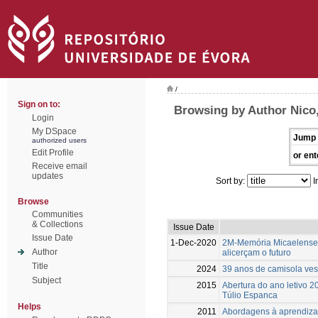
/
Sign on to:
Browsing by Author Nico
Login
My DSpace
Jump 
authorized users
Edit Profile
or ent
Receive email
updates
Sort by:
I
Browse
Communities
& Collections
Issue Date
Issue Date
1-Dec-2020
2M-Memória Micaelense
Author
alicerçam o futuro
Title
2024
39 anos de camisola ves
Subject
2015
Abertura do ano letivo 
Túlio Espanca
Helps
2011
Abordagens à aprendiza