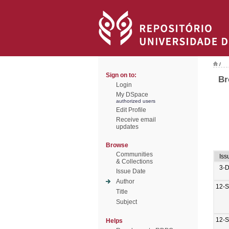
/
Sign on to:
Br
Login
My DSpace
authorized users
Edit Profile
Receive email
updates
Browse
Communities
Iss
& Collections
3-
Issue Date
Author
12-
Title
Subject
12-
Helps