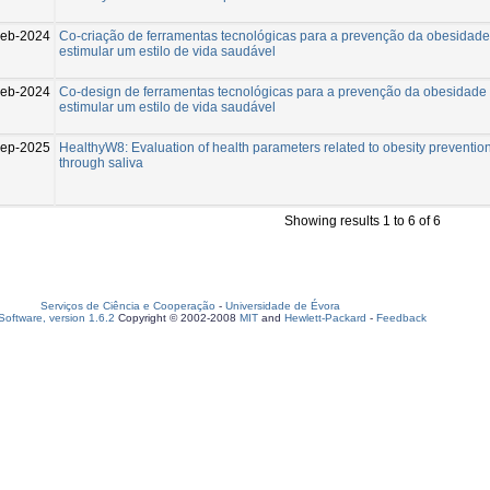
Feb-2024
Co-criação de ferramentas tecnológicas para a prevenção da obesidade
estimular um estilo de vida saudável
Feb-2024
Co-design de ferramentas tecnológicas para a prevenção da obesidade
estimular um estilo de vida saudável
Sep-2025
HealthyW8: Evaluation of health parameters related to obesity preventio
through saliva
Showing results 1 to 6 of 6
Serviços de Ciência e Cooperação
-
Universidade de Évora
oftware, version 1.6.2
Copyright © 2002-2008
MIT
and
Hewlett-Packard
-
Feedback