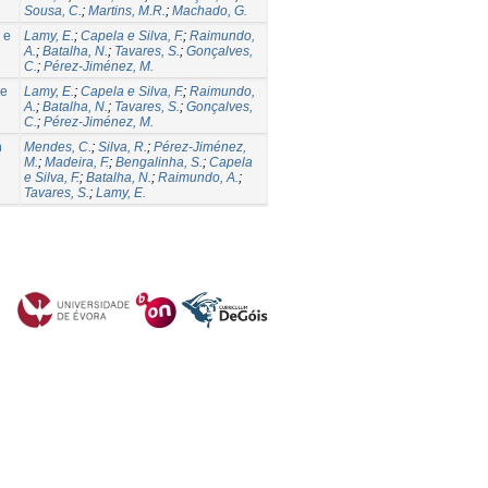
Sousa, C.
;
Martins, M.R.
;
Machado, G.
 e
Lamy, E.
;
Capela e Silva, F.
;
Raimundo,
A.
;
Batalha, N.
;
Tavares, S.
;
Gonçalves,
C.
;
Pérez-Jiménez, M.
 e
Lamy, E.
;
Capela e Silva, F.
;
Raimundo,
A.
;
Batalha, N.
;
Tavares, S.
;
Gonçalves,
C.
;
Pérez-Jiménez, M.
n
Mendes, C.
;
Silva, R.
;
Pérez-Jiménez,
M.
;
Madeira, F.
;
Bengalinha, S.
;
Capela
e Silva, F.
;
Batalha, N.
;
Raimundo, A.
;
Tavares, S.
;
Lamy, E.