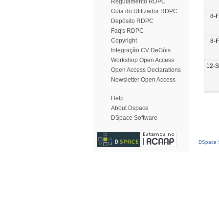
Regulamento RDPC
Guia do Utilizador RDPC
8-
Depósito RDPC
Faq's RDPC
Copyright
8-
Integração CV DeGóis
Workshop Open Access
12-
Open Access Declarations
Newsletter Open Access
Help
About Dspace
DSpace Software
DSpace S