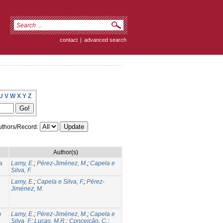
contact
|
advanced search
U
V
W
X
Y
Z
thors/Record:
Author(s)
a
Lamy, E.
;
Pérez-Jiménez, M.
;
Capela e
Silva, F.
Lamy, E.
;
Capela e Silva, F.
;
Pérez-
Jiménez, M.
e
Lamy, E.
;
Pérez-Jiménez, M.
;
Capela e
Silva, F.
;
Lucas, M.R.
;
Conceição, C.
;