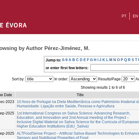
PT
EN
owsing by Author Pérez-Jiménez, M.
0-9
A
B
C
D
E
F
G
H
I
J
K
L
M
N
O
P
Q
R
S
T
Jump to:
or enter first few letters:
Sort by:
In order:
Results/Page
Au
Showing results 1 to 6 of 6
ue Date
Title
Dec-2023
10 Anos de Portugal na Dieta Mediterrânica como Património Imaterial d
Humanidade: Ligação entre Saúde, Pessoas e Agricultura
Sep-2025
1st International Congress on Saliva Science: Advancing Research,
Education, and Innovation and 2nd Annual meeting of the Project –
Inclusive Digital Material on Saliva Science for the Curricula of European
Higher Education Institutions (EdU_Saliva)
Sep-2025
ALTFoodSense Project – Artificial Saliva-Based Technologies to Enhanc
Sensory and Nutritional Properties of Food