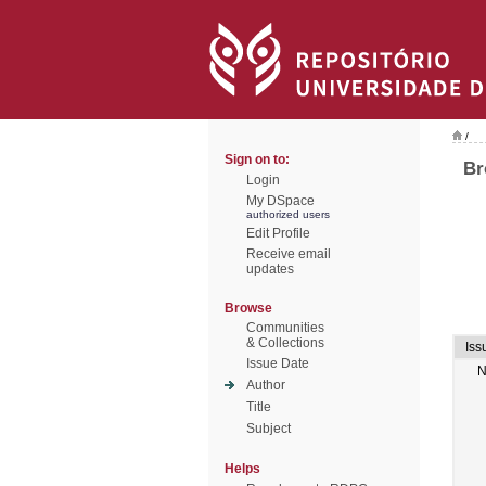
/
Sign on to:
Br
Login
My DSpace
authorized users
Edit Profile
Receive email
updates
Browse
Communities
& Collections
Iss
Issue Date
N
Author
Title
Subject
Helps