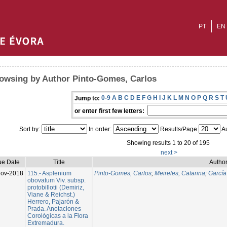
PT
EN
owsing by Author Pinto-Gomes, Carlos
0-9
A
B
C
D
E
F
G
H
I
J
K
L
M
N
O
P
Q
R
S
T
Jump to:
or enter first few letters:
Sort by:
In order:
Results/Page
Au
Showing results 1 to 20 of 195
next >
ue Date
Title
Author
ov-2018
115.- Asplenium
Pinto-Gomes, Carlos
;
Meireles, Catarina
;
García
obovatum Viv. subsp.
protobillotii (Demiriz,
Viane & Reichst.)
Herrero, Pajarón &
Prada. Anotaciones
Corológicas a la Flora
Extremadura.