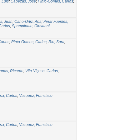
 Luis
;
Cabezas, José
;
Pinto-Gomes, Carlos
;
s, Juan
;
Cano-Ortiz, Ana
;
Piñar Fuentes,
Carlos
;
Spampinato, Giovanni
Carlos
;
Pinto-Gomes, Carlos
;
Río, Sara
;
anas, Ricardo
;
Vila-Viçosa, Carlos
;
osa, Carlos
;
Vázquez, Francisco
osa, Carlos
;
Vázquez, Francisco