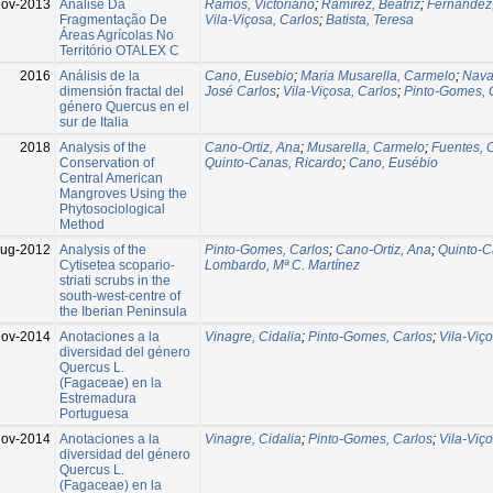
ov-2013
Análise Da
Ramos, Victoriano
;
Ramírez, Beatriz
;
Fernandez,
Fragmentação De
Vila-Viçosa, Carlos
;
Batista, Teresa
Áreas Agrícolas No
Território OTALEX C
2016
Análisis de la
Cano, Eusebio
;
Maria Musarella, Carmelo
;
Nava
dimensión fractal del
José Carlos
;
Vila-Viçosa, Carlos
;
Pinto-Gomes, 
género Quercus en el
sur de Italia
2018
Analysis of the
Cano-Ortiz, Ana
;
Musarella, Carmelo
;
Fuentes, 
Conservation of
Quinto-Canas, Ricardo
;
Cano, Eusébio
Central American
Mangroves Using the
Phytosociological
Method
Aug-2012
Analysis of the
Pinto-Gomes, Carlos
;
Cano-Ortiz, Ana
;
Quinto-C
Cytisetea scopario-
Lombardo, Mª C. Martínez
striati scrubs in the
south-west-centre of
the Iberian Peninsula
ov-2014
Anotaciones a la
Vinagre, Cidalia
;
Pinto-Gomes, Carlos
;
Vila-Viç
diversidad del género
Quercus L.
(Fagaceae) en la
Estremadura
Portuguesa
ov-2014
Anotaciones a la
Vinagre, Cidalia
;
Pinto-Gomes, Carlos
;
Vila-Viç
diversidad del género
Quercus L.
(Fagaceae) en la