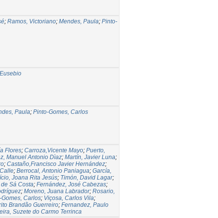
sé
;
Ramos, Victoriano
;
Mendes, Paula
;
Pinto-
 Eusebio
des, Paula
;
Pinto-Gomes, Carlos
a Flores
;
Carroza,Vicente Mayo
;
Puerto,
z, Manuel Antonio Dìaz
;
Martín, Javier Luna
;
ro
;
Castaño,Francisco Javier Hernández
;
 Calle
;
Berrocal, Antonio Paniagua
;
García,
ício, Joana Rita Jesús
;
Timón, David Lagar
;
 de Sá Costa
;
Fernández, José Cabezas
;
odríguez
;
Moreno, Juana Labrador
;
Rosario,
o-Gomes, Carlos
;
Viçosa, Carlos Vila
;
rito Brandão Guerreiro
;
Fernandez, Paulo
ira, Suzete do Carmo Terrinca