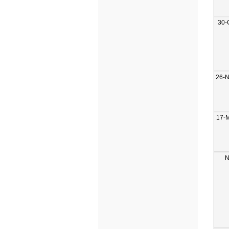
30-
26-
17-
N