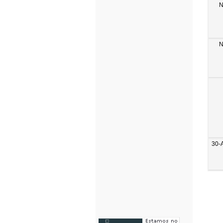
N
N
30-