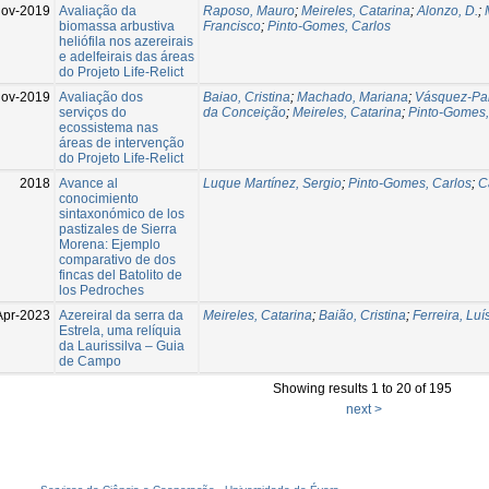
ov-2019
Avaliação da
Raposo, Mauro
;
Meireles, Catarina
;
Alonzo, D.
;
biomassa arbustiva
Francisco
;
Pinto-Gomes, Carlos
heliófila nos azereirais
e adelfeirais das áreas
do Projeto Life-Relict
ov-2019
Avaliação dos
Baiao, Cristina
;
Machado, Mariana
;
Vásquez-Par
serviços do
da Conceição
;
Meireles, Catarina
;
Pinto-Gomes,
ecossistema nas
áreas de intervenção
do Projeto Life-Relict
2018
Avance al
Luque Martínez, Sergio
;
Pinto-Gomes, Carlos
;
C
conocimiento
sintaxonómico de los
pastizales de Sierra
Morena: Ejemplo
comparativo de dos
fincas del Batolito de
los Pedroches
Apr-2023
Azereiral da serra da
Meireles, Catarina
;
Baião, Cristina
;
Ferreira, Luí
Estrela, uma relíquia
da Laurissilva – Guia
de Campo
Showing results 1 to 20 of 195
next >