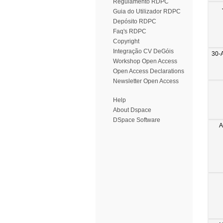
Regulamento RDPC
Guia do Utilizador RDPC
Depósito RDPC
Faq's RDPC
Copyright
Integração CV DeGóis
30-
Workshop Open Access
Open Access Declarations
Newsletter Open Access
Help
About Dspace
DSpace Software
A