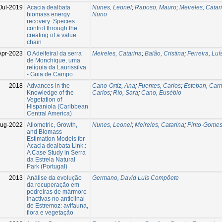
Jul-2019
Acacia dealbata
Nunes, Leonel
;
Raposo, Mauro
;
Meireles, Catar
biomass energy
Nuno
recovery: Species
control through the
creating of a value
chain
Apr-2023
O Adelfeiral da serra
Meireles, Catarina
;
Baião, Cristina
;
Ferreira, Luí
de Monchique, uma
relíquia da Laurissilva
- Guia de Campo
2018
Advances in the
Cano-Ortiz, Ana
;
Fuentes, Carlos
;
Esteban, Car
Knowledge of the
Carlos
;
Río, Sara
;
Cano, Eusébio
Vegetation of
Hispaniola (Caribbean
Central America)
ug-2022
Allometric, Growth,
Nunes, Leonel
;
Meireles, Catarina
;
Pinto-Gomes
and Biomass
Estimation Models for
Acacia dealbata Link.:
A Case Study in Serra
da Estrela Natural
Park (Portugal)
2013
Análise da evolução
Germano, David Luís Compõete
da recuperação em
pedreiras de mármore
inactivas no anticlinal
de Estremoz: avifauna,
flora e vegetação