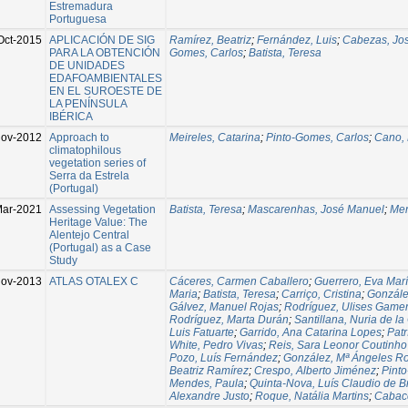
Estremadura
Portuguesa
Oct-2015
APLICACIÓN DE SIG
Ramírez, Beatriz
;
Fernández, Luis
;
Cabezas, Jo
PARA LA OBTENCIÓN
Gomes, Carlos
;
Batista, Teresa
DE UNIDADES
EDAFOAMBIENTALES
EN EL SUROESTE DE
LA PENÍNSULA
IBÉRICA
Nov-2012
Approach to
Meireles, Catarina
;
Pinto-Gomes, Carlos
;
Cano,
climatophilous
vegetation series of
Serra da Estrela
(Portugal)
Mar-2021
Assessing Vegetation
Batista, Teresa
;
Mascarenhas, José Manuel
;
Men
Heritage Value: The
Alentejo Central
(Portugal) as a Case
Study
ov-2013
ATLAS OTALEX C
Cáceres, Carmen Caballero
;
Guerrero, Eva Marí
Maria
;
Batista, Teresa
;
Carriço, Cristina
;
Gonzále
Gálvez, Manuel Rojas
;
Rodríguez, Ulises Game
Rodríguez, Marta Durán
;
Santillana, Nuria de la
Luis Fatuarte
;
Garrido, Ana Catarina Lopes
;
Patr
White, Pedro Vivas
;
Reis, Sara Leonor Coutinho
Pozo, Luís Fernández
;
González, Mª Ángeles R
Beatriz Ramírez
;
Crespo, Alberto Jiménez
;
Pint
Mendes, Paula
;
Quinta-Nova, Luís Claudio de B
Alexandre Justo
;
Roque, Natália Martins
;
Cabace