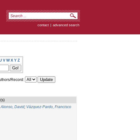
contact
|
advanced search
U
V
W
X
Y
Z
thors/Record:
(s)
 Alonso, David
;
Vázquez-Pardo, Francisco