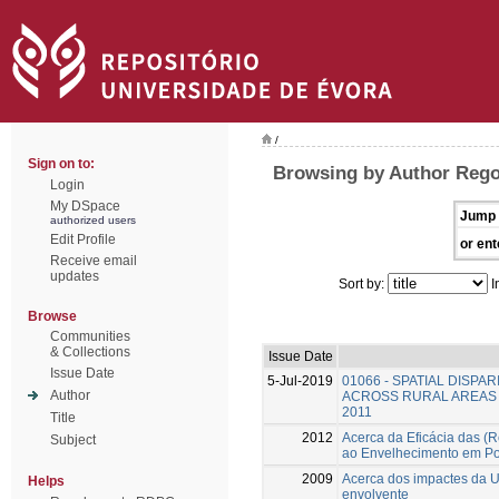
/
Sign on to:
Browsing by Author Rego
Login
My DSpace
Jump 
authorized users
Edit Profile
or ent
Receive email
updates
Sort by:
I
Browse
Communities
& Collections
Issue Date
Issue Date
5-Jul-2019
01066 - SPATIAL DISPA
Author
ACROSS RURAL AREAS 
2011
Title
2012
Acerca da Eficácia das (
Subject
ao Envelhecimento em Por
2009
Acerca dos impactes da U
Helps
envolvente