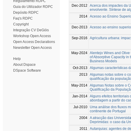
Regulamento RDPC
Dec-2012
Acerca dos impactes da U
Guia do Utilizador RDPC
envolvente. Síntese de al
Depósito RDPC
2014
Acesso ao Ensino Superio
Faq's RDPC
Copyright
Dec-2013
Acesso ao ensino superio
Integração CV DeGóis
Workshop Open Access
Sep-2016
Agricultura urbana: impac
Open Access Declarations
Newsletter Open Access
May-2024
Alentejo Wines and Olive 
of Absorptive Capacity in
Help
Business Models
About Dspace
Oct-2013
Algumas características 
DSpace Software
2013
Algumas notas sobre o con
qualiﬁcação da população
May-2014
Algumas Notas sobre o Co
Qualificação da Populaçã
Jan-2014
Alguns efeitos territoriai
abordagem a partir do ca
Jul-2010
Uma análise dos fluxos m
continente de Portugal
2004
A atracção das Universi
Deprimidas: o caso da Un
2011
Autarquias: agentes de d