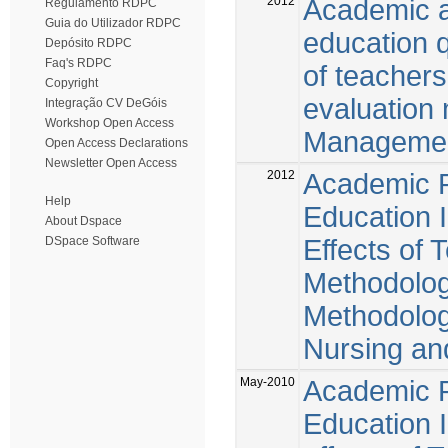
2012
Academic a
Regulamento RDPC
Guia do Utilizador RDPC
education q
Depósito RDPC
Faq's RDPC
of teacher
Copyright
evaluation
Integração CV DeGóis
Workshop Open Access
Managemen
Open Access Declarations
Newsletter Open Access
2012
Academic P
Help
Education I
About Dspace
Effects of
DSpace Software
Methodolog
Methodolog
Nursing a
May-2010
Academic P
Education I