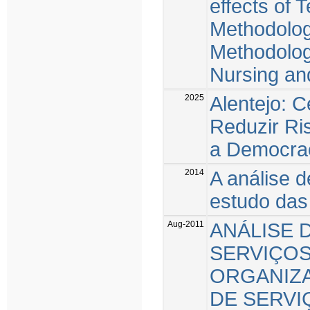
effects of
Methodolog
Methodolog
Nursing a
2025
Alentejo: C
Reduzir Ris
a Democrac
2014
A análise d
estudo das
Aug-2011
ANÁLISE 
SERVIÇOS
ORGANIZ
DE SERVI