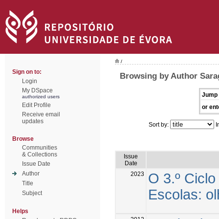
/
Sign on to:
Browsing by Author Sara
Login
My DSpace
Jump 
authorized users
Edit Profile
or ent
Receive email
updates
Sort by:
I
Browse
Communities
& Collections
Issue
Date
Issue Date
Author
2023
O 3.º Ciclo
Title
Escolas: o
Subject
Helps