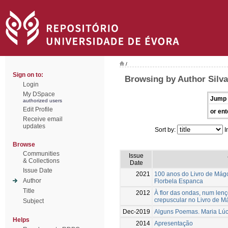
/
Sign on to:
Browsing by Author Silva
Login
My DSpace
Jump 
authorized users
Edit Profile
or ent
Receive email
updates
Sort by:
I
Browse
Communities
Issue
& Collections
Date
Issue Date
2021
100 anos do Livro de Mágo
Author
Florbela Espanca
Title
2012
À flor das ondas, num lenç
crepuscular no Livro de 
Subject
Dec-2019
Alguns Poemas. Maria Lúc
Helps
2014
Apresentação