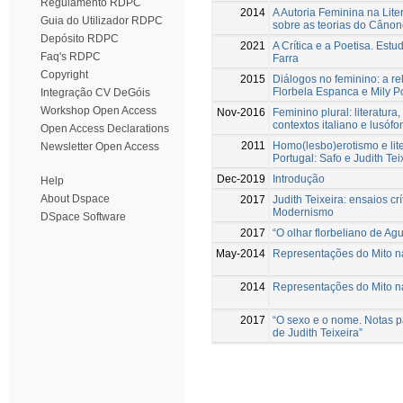
Regulamento RDPC
2014
A Autoria Feminina na Lite
Guia do Utilizador RDPC
sobre as teorias do Câno
Depósito RDPC
2021
A Crítica e a Poetisa. Est
Faq's RDPC
Farra
Copyright
2015
Diálogos no feminino: a re
Florbela Espanca e Mily P
Integração CV DeGóis
Workshop Open Access
Nov-2016
Feminino plural: literatura
contextos italiano e lusófo
Open Access Declarations
2011
Homo(lesbo)erotismo e lit
Newsletter Open Access
Portugal: Safo e Judith Tei
Dec-2019
Introdução
Help
About Dspace
2017
Judith Teixeira: ensaios cr
Modernismo
DSpace Software
2017
“O olhar florbeliano de Agu
May-2014
Representações do Mito na 
2014
Representações do Mito na 
2017
“O sexo e o nome. Notas p
de Judith Teixeira”