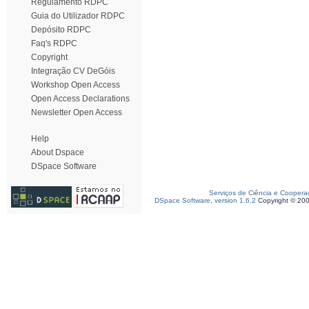
Regulamento RDPC
Guia do Utilizador RDPC
Depósito RDPC
Faq's RDPC
Copyright
Integração CV DeGóis
Workshop Open Access
Open Access Declarations
Newsletter Open Access
Help
About Dspace
DSpace Software
Serviços de Ciência e Coopera
DSpace Software, version 1.6.2
Copyright © 20