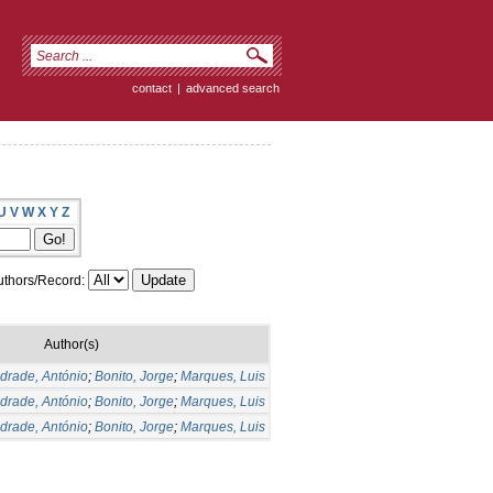
contact
|
advanced search
U
V
W
X
Y
Z
thors/Record:
Author(s)
drade, António
;
Bonito, Jorge
;
Marques, Luis
drade, António
;
Bonito, Jorge
;
Marques, Luis
drade, António
;
Bonito, Jorge
;
Marques, Luis