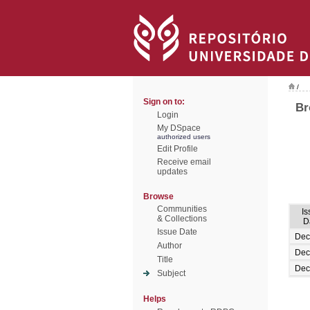
/
Sign on to:
Br
Login
My DSpace
authorized users
Edit Profile
Receive email
updates
Browse
Communities
Is
& Collections
D
Issue Date
Dec
Author
Dec
Title
Dec
Subject
Helps