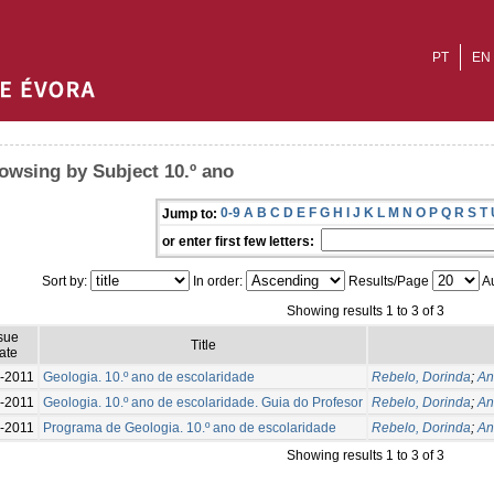
PT
EN
owsing by Subject 10.º ano
0-9
A
B
C
D
E
F
G
H
I
J
K
L
M
N
O
P
Q
R
S
T
Jump to:
or enter first few letters:
Sort by:
In order:
Results/Page
Au
Showing results 1 to 3 of 3
sue
Title
ate
-2011
Geologia. 10.º ano de escolaridade
Rebelo, Dorinda
;
An
-2011
Geologia. 10.º ano de escolaridade. Guia do Profesor
Rebelo, Dorinda
;
An
-2011
Programa de Geologia. 10.º ano de escolaridade
Rebelo, Dorinda
;
An
Showing results 1 to 3 of 3