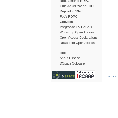
Regulamento RDPC
Guia do Utilizador RDPC
Depósito RDPC
Faq's RDPC
Copyright
Integração CV DeGóis
Workshop Open Access
Open Access Declarations
Newsletter Open Access
Help
About Dspace
DSpace Software
DSpace S