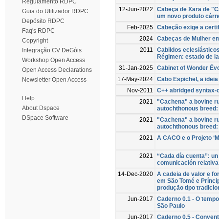
Regulamento RDPC
12-Jun-2022
Cabeça de Xara de "C
Guia do Utilizador RDPC
um novo produto cárn
Depósito RDPC
Feb-2025
Cabeção exige a certi
Faq's RDPC
2024
Cabeças de Mulher em
Copyright
2011
Cabildos eclesiásticos
Integração CV DeGóis
Régimen: estado de la
Workshop Open Access
31-Jan-2025
Cabinet of Wonder Év
Open Access Declarations
17-May-2024
Cabo Espichel, a idei
Newsletter Open Access
Nov-2011
C++ abridged syntax-o
Help
2021
"Cachena" a bovine ru
About Dspace
autochthonous breed: 
DSpace Software
2021
"Cachena" a bovine ru
autochthonous breed: 
2021
A CACO e o Projeto ‘
2021
“Cada día cuenta”: un
comunicación relativa 
14-Dec-2020
A cadeia de valor e f
em São Tomé e Prínci
produção tipo tradicion
Jun-2017
Caderno 0.1 - O tempo
São Paulo
Jun-2017
Caderno 0.5 - Conven