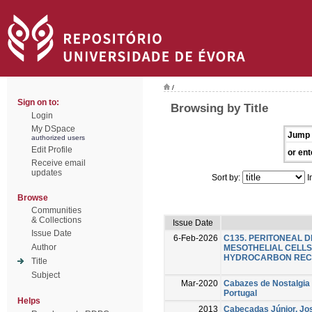
/
Sign on to:
Browsing by Title
Login
My DSpace
Jump 
authorized users
Edit Profile
or ent
Receive email
updates
Sort by:
I
Browse
Communities
& Collections
Issue Date
Issue Date
6-Feb-2026
C135. PERITONEAL D
Author
MESOTHELIAL CELLS
HYDROCARBON REC
Title
Subject
Mar-2020
Cabazes de Nostalgia 
Portugal
Helps
2013
Cabeçadas Júnior, Jo