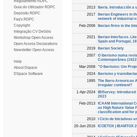
Regulamento RDPC
Guia do Utilizador RDPC
2013
Iberia. Introducción a 
Depósito RDPC
2017
Iberian Engineers in t
network of industrial 
Faq's RDPC
Copyright
Feb-2006
Iberian firms in the In
Integração CV DeGóis
2021
Iberian Interfaces. Li
Workshop Open Access
Spain and Portugal, 1
Open Access Declarations
2019
Iberian Society
Newsletter Open Access
2007
O iberismo numa revi
Contemporânea (1922
Help
Mar-2008
"O Iberismo: Um Proje
About Dspace
2024
Iberismo y transiberi
DSpace Software
1995
The Ibero-Armorican Ar
irregular continent?
1-Apr-2024
IBISurvey: Introduced 
2023
Feb-2013
ICAAM International
as High Nature Value 
classification and for 
2010
I Ciclo de Iniciativas
20-Jun-2016
ICOETOX | IBAMTOX 2