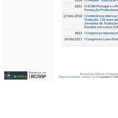
2014
I Colóquio “Educação 
2021
O ICOM Portugal e o 
Formação Profissiona
12-Nov-2010
I Conferência Internac
Tradução. 130 anos da 
Jornadas de Tradução 
Estudos em Letras (C
2014
I Congresso Internaci
20-Oct-2017
I Congresso Luso-Ext
Serviços de Ciência e Coopera
DSpace Software, version 1.6.2
Copyright © 20