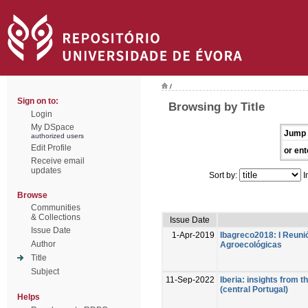
/
Sign on to:
Browsing by Title
Login
My DSpace
Jump 
authorized users
Edit Profile
or ent
Receive email
updates
Sort by:
I
Browse
Communities
& Collections
Issue Date
Issue Date
1-Apr-2019
Ibagreco2018: I Reuni
Author
Agroecológicas
Title
Subject
11-Sep-2022
Iberia: insights from 
(central Portugal)
Helps