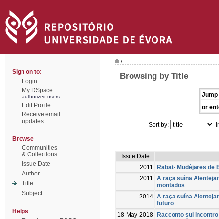
/
Sign on to:
Browsing by Title
Login
My DSpace
Jump 
authorized users
Edit Profile
or ent
Receive email
updates
Sort by:
I
Browse
Communities
& Collections
Issue Date
Issue Date
2011
Rabat- Mudéjares de 
Author
2011
A raça suína Alenteja
Title
montados
Subject
2014
A raça suína Alenteja
futuro
Helps
18-May-2018
Racconto sul incontro 