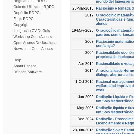
Regulamento RDPC
mondo del´Ingegnieria 
Guia do Utilizador RDPC
25-Mar-2013
Raciocínio e tomada 
Depósito RDPC
2012
O raciocínio matemáti
Faq's RDPC
Características e fun
alunos
Copyright
19-May-2025
O raciocínio matemáti
Integração CV DeGóis
padrões com criança
Workshop Open Access
2008
Raciocínio matemátic
Open Access Declarations
confiança?
Newsletter Open Access
2004
Racionalidade económi
propriedade intelectua
Help
Apr-2019
Racionalidade e voca
About Dspace
2014
A racionalidade Herme
DSpace Software
diálogo, abertura e in
1-Oct-2015
Racional management r
welfare and improve th
work.
Jun-2003
Radiação Líquida e Flu
um Solo Mediterrâneo
May-2005
Radiação líquida e flu
um Solo Mediterrâneo
Dec-2024
Radiação - Procedime
Licenciamento e Regis
28-Jun-2016
Radiação Solar: Estud