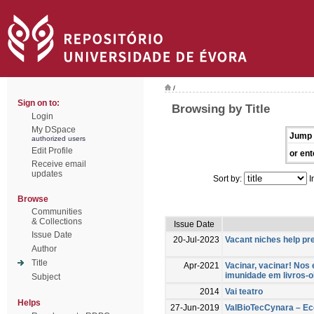
/
Sign on to:
Browsing by Title
Login
My DSpace
Jump 
authorized users
Edit Profile
or ent
Receive email
updates
Sort by:
I
Browse
Communities
& Collections
Issue Date
Issue Date
20-Jul-2023
Vacant niches help pre
Author
Title
Apr-2021
Vacinar, vacinar! Nos
imunidade em livros-ob
Subject
2014
Vai teatro
Helps
27-Jun-2019
ValBioTecCynara – E