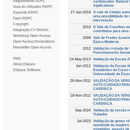
Regulamento RDPC
cardunculus: Natural V
Applications
Guia do Utilizador RDPC
27-Jun-2019
O vale de Chelas entr
Depósito RDPC
uma possibilidade de 
Faq's RDPC
intervenção
Copyright
2010
O Vale de Coselhas no
Integração CV DeGóis
contributos para uma 
Workshop Open Access
2009
Vale de Frades (Louri
Open Access Declarations
Época Moderna
Newsletter Open Access
2012
Validação cruzada da 
Funcionamento Sexua
Help
24-May-2013
Validação da Escala 
About Dspace
Jun-2012
Validação da Escala 
Estudantes do Curso 
DSpace Software
Universidade de Évora
26-Nov-2011
VALIDAÇÃO DA VER
AUTO-CUIDADO PARA
CARDÍACA
18-Nov-2011
VALIDAÇÃO DA VER
AUTO-CUIDADO PARA
CARDÍACA
Sep-2024
Validação da versão re
Trabalho
Jul-2023
Validação de genes re
nemátode da madeira 
xylophilus, através de 